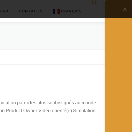
A RA
CONTACTS
FRANÇAIS
English
Français
Deutsch
简体中文
日本語
Español
mulation parmi les plus sophistiqués au monde.
 un Product Owner Vidéo orienté(e) Simulation