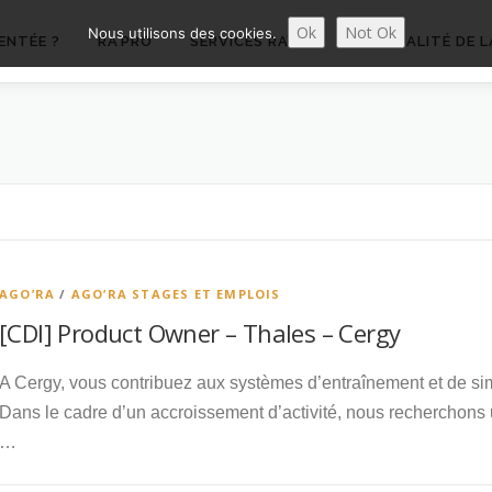
Ok
Not Ok
Nous utilisons des cookies.
ENTÉE ?
RA’PRO
SERVICES RA’PRO
ACTUALITÉ DE L
AGO’RA
/
AGO’RA STAGES ET EMPLOIS
[CDI] Product Owner – Thales – Cergy
A Cergy, vous contribuez aux systèmes d’entraînement et de si
Dans le cadre d’un accroissement d’activité, nous recherchons
…