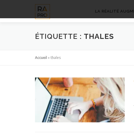
Aller
au
LA RÉALITÉ AUGM
contenu
ÉTIQUETTE :
THALES
Accueil
»
thales