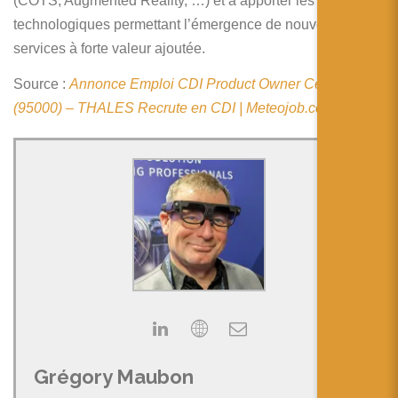
(COTS, Augmented Reality, …) et à apporter les ruptures
简体中文
technologiques permettant l’émergence de nouveaux
日本語
services à forte valeur ajoutée.
Español
Source :
Annonce Emploi CDI Product Owner Cergy
(95000) – THALES Recrute en CDI | Meteojob.com
Grégory Maubon