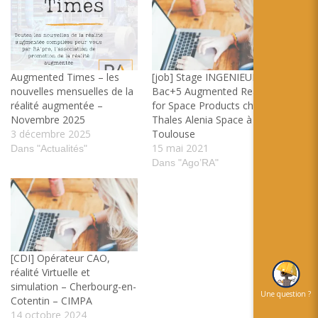
Augmented Times – les
[job] Stage INGENIEUR
nouvelles mensuelles de la
Bac+5 Augmented Reality
réalité augmentée –
for Space Products chez
Novembre 2025
Thales Alenia Space à
3 décembre 2025
Toulouse
15 mai 2021
Dans "Actualités"
Dans "Ago’RA"
[CDI] Opérateur CAO,
réalité Virtuelle et
simulation – Cherbourg-en-
Une question ?
Cotentin – CIMPA
14 octobre 2024