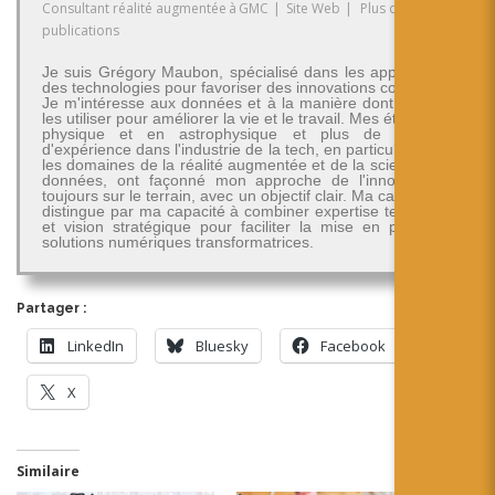
Consultant réalité augmentée
à
GMC
|
Site Web
|
Plus de
publications
Je suis Grégory Maubon, spécialisé dans les applications
des technologies pour favoriser des innovations concrètes.
Je m'intéresse aux données et à la manière dont on peut
les utiliser pour améliorer la vie et le travail. Mes études en
physique et en astrophysique et plus de 30 ans
d'expérience dans l'industrie de la tech, en particulier dans
les domaines de la réalité augmentée et de la science des
données, ont façonné mon approche de l'innovation -
toujours sur le terrain, avec un objectif clair. Ma carrière se
distingue par ma capacité à combiner expertise technique
et vision stratégique pour faciliter la mise en place de
solutions numériques transformatrices.
Partager :
LinkedIn
Bluesky
Facebook
X
Similaire