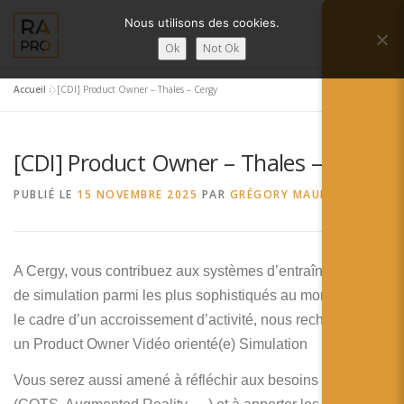
Aller
Nous utilisons des cookies.
au
Menu
contenu
Ok
Not Ok
Accueil
»
[CDI] Product Owner – Thales – Cergy
LA RÉALITÉ AUGMENTÉE ?
RA’PRO
[CDI] Product Owner – Thales – Cergy
SERVICES RA’PRO
ACTUALITÉ DE LA RA
PUBLIÉ LE
15 NOVEMBRE 2025
PAR
GRÉGORY MAUBON
CONTACTS
FRANÇAIS
A Cergy, vous contribuez aux systèmes d’entraînement et
English
de simulation parmi les plus sophistiqués au monde. Dans
le cadre d’un accroissement d’activité, nous recherchons
Français
un Product Owner Vidéo orienté(e) Simulation
Deutsch
Vous serez aussi amené à réfléchir aux besoins de demain