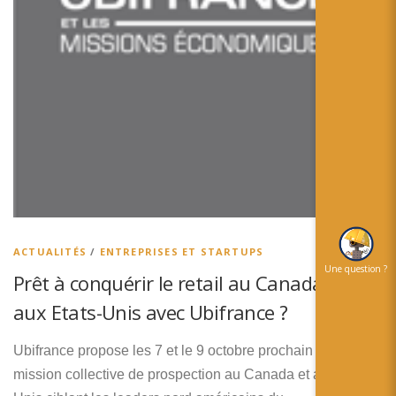
简体中文
日本語
Español
ACTUALITÉS
/
ENTREPRISES ET STARTUPS
Une question ?
Prêt à conquérir le retail au Canada et
aux Etats-Unis avec Ubifrance ?
Ubifrance propose les 7 et le 9 octobre prochain une
mission collective de prospection au Canada et aux Etats-