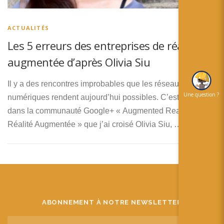
简体中文
日本語
ACTUALITÉS
Les 5 erreurs des entreprises de réalité
Español
augmentée d’après Olivia Siu
Il y a des rencontres improbables que les réseaux
Une question ?
numériques rendent aujourd’hui possibles. C’est donc sur
dans la communauté Google+ « Augmented Reality –
Réalité Augmentée » que j’ai croisé Olivia Siu, …
ABONNEMENT À NOTRE NEWSLETTER