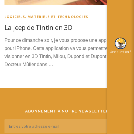
简体中文
日本語
LOGICIELS, MATÉRIELS ET TECHNOLOGIES
La jeep de Tintin en 3D
Español
Pour ce dimanche soir, je vous propose une application
pour iPhone. Cette application va vous permettre de
Une question ?
visionner en 3D Tintin, Milou, Dupond et Dupont et le
Docteur Mûller dans …
ABONNEMENT À NOTRE NEWSLETTER