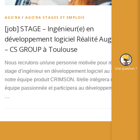
简体中文
日本語
AGO’RA
/
AGO’RA STAGES ET EMPLOIS
[job] STAGE – Ingénieur(e) en
Español
développement logiciel Réalité Augmentée
– CS GROUP à Toulouse
Nous recrutons un/une personne motivée pour réaliser son
Une question ?
stage d’ingénieur en développement logiciel au sein de
notre équipe produit CRIMSON. Il/elle intègrera une
équipe passionnée et participera au développement d’un
…