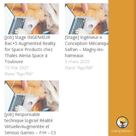
[job] Stage INGENIEUR
[Stage] Ingénieur-e
Bac+5 Augmented Reality
Conception Mécanique –
for Space Products chez
Safran – Magny-les-
Thales Alenia Space à
hameaux
Toulouse
5 mars 2025
15 mai 2021
Dans "Ago’RA"
Dans "Ago’RA"
[job] Responsable
technique logiciel Réalité
Virtuelle/Augmentée et
Une question ?
Serious Games – F/H – CS