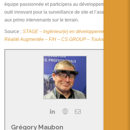
简体中文
équipe passionnée et participera au développement d’un
outil innovant pour la surveillance de site et l’assistance
日本語
aux primo intervenants sur le terrain.
Español
Source :
STAGE – Ingénieur(e) en développement logiciel
Réalité Augmentée – F/H – CS GROUP – Toulouse
Grégory Maubon