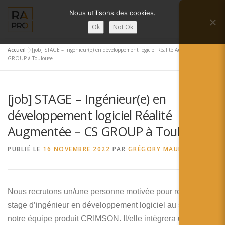
Aller
Nous utilisons des cookies.
au
Menu
contenu
Ok
Not Ok
Accueil
»
[job] STAGE – Ingénieur(e) en développement logiciel Réalité Augmentée – CS
LA RÉALITÉ AUGMENTÉE ?
RA’PRO
GROUP à Toulouse
[job] STAGE – Ingénieur(e) en
SERVICES RA’PRO
ACTUALITÉ DE LA RA
développement logiciel Réalité
Augmentée – CS GROUP à Toulouse
CONTACTS
FRANÇAIS
PUBLIÉ LE
16 NOVEMBRE 2022
PAR
GRÉGORY MAUBON
English
Français
Nous recrutons un/une personne motivée pour réaliser son
stage d’ingénieur en développement logiciel au sein de
Deutsch
notre équipe produit CRIMSON. Il/elle intègrera une