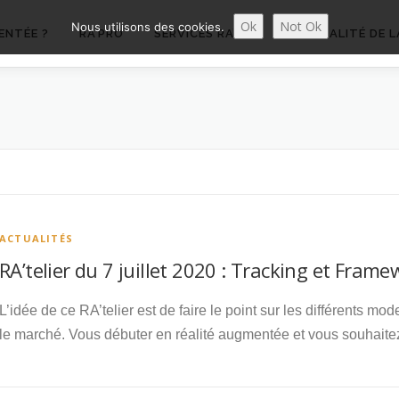
Ok
Not Ok
Nous utilisons des cookies.
ENTÉE ?
RA’PRO
SERVICES RA’PRO
ACTUALITÉ DE L
ACTUALITÉS
RA’telier du 7 juillet 2020 : Tracking et Framew
L’idée de ce RA’telier est de faire le point sur les différents mo
le marché. Vous débuter en réalité augmentée et vous souhait