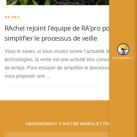
简体中文
日本語
RA'PRO
RAchel rejoint l’équipe de RA’pro pour
Español
simplifier le processus de veille
Vous le savez, si vous voulez suivre l’actualité des
Une question ?
technologies, la veille est une activité très consommatrice
de temps. Pour essayer de simplifier le processus et de
vous proposer une …
ABONNEMENT À NOTRE NEWSLETTER