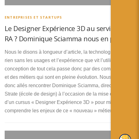
简体中文
日本語
ENTREPRISES ET STARTUPS
Le Designer Expérience 3D au service de la
Español
RA ? Dominique Sciamma nous en parle !
Nous le disons à longueur d’article, la technologie n’est
rien sans les usages et l’expérience que vit l’utilisateur. La
conception de tout cela passe donc par des compétences
et des métiers qui sont en pleine évolution. Nous sommes
donc allés rencontrer Dominique Sciamma, directeur de
Strate (école de design) à l’occasion de la mise en place
d’un cursus « Designer Expérience 3D » pour mieux
comprendre les enjeux de ce « nouveau » métier.