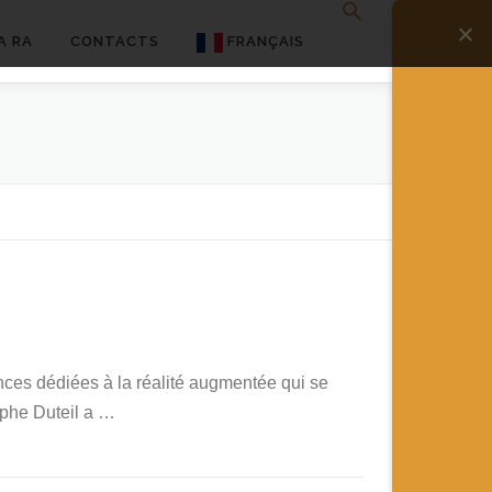
A RA
CONTACTS
FRANÇAIS
English
Français
Deutsch
简体中文
日本語
Español
nces dédiées à la réalité augmentée qui se
ophe Duteil a …