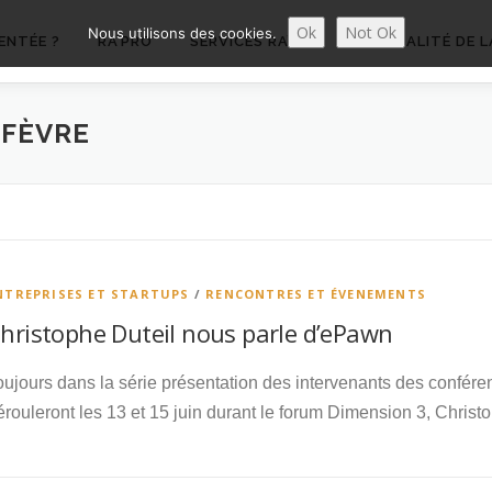
Ok
Not Ok
Nous utilisons des cookies.
ENTÉE ?
RA’PRO
SERVICES RA’PRO
ACTUALITÉ DE L
EFÈVRE
NTREPRISES ET STARTUPS
/
RENCONTRES ET ÉVENEMENTS
hristophe Duteil nous parle d’ePawn
oujours dans la série présentation des intervenants des confére
érouleront les 13 et 15 juin durant le forum Dimension 3, Christ