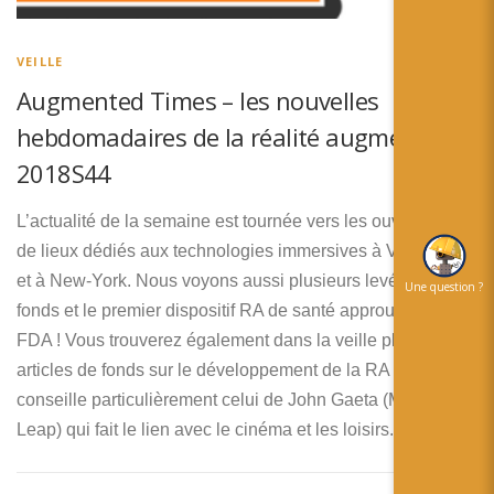
简体中文
日本語
VEILLE
Augmented Times – les nouvelles
Español
hebdomadaires de la réalité augmentée –
2018S44
L’actualité de la semaine est tournée vers les ouvertures
de lieux dédiés aux technologies immersives à Vancouver
et à New-York. Nous voyons aussi plusieurs levées de
Une question ?
fonds et le premier dispositif RA de santé approuvé par la
FDA ! Vous trouverez également dans la veille plusieurs
articles de fonds sur le développement de la RA et je vous
conseille particulièrement celui de John Gaeta (Magic
Leap) qui fait le lien avec le cinéma et les loisirs.