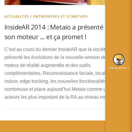
简体中文
日本語
ACTUALITÉS
/
ENTREPRISES ET STARTUPS
InsideAR 2014 : Metaio a présenté la V6 de
Español
son moteur … et ça promet !
C’est au cours du dernier InsideAR que la société Metaio a
présenté les évolutions de la nouvelle version de son
moteur de réalité augmentée et des outils
Une question ?
complémentaires. Reconnaissance faciale, localisation
indoor, edge tracking, les nouvelles fonctionalités sont
nombreuse et place aujourd’hui Metaio comme une des
acteurs les plus important de la RA au niveau mondial.