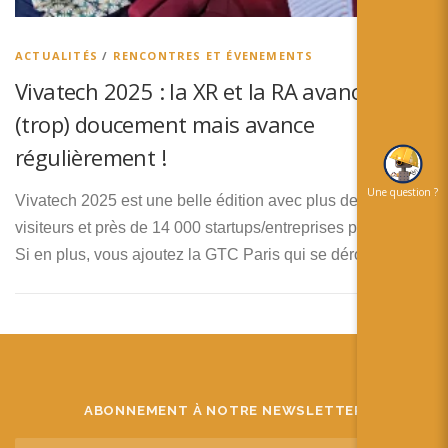
简体中文
日本語
ACTUALITÉS
/
RENCONTRES ET ÉVENEMENTS
Vivatech 2025 : la XR et la RA avancent
Español
(trop) doucement mais avance
régulièrement !
Une question ?
Vivatech 2025 est une belle édition avec plus de 180 000
visiteurs et près de 14 000 startups/entreprises présentes.
Si en plus, vous ajoutez la GTC Paris qui se déroulait …
ABONNEMENT À NOTRE NEWSLETTER