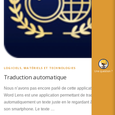
简体中文
日本語
Español
LOGICIELS, MATÉRIELS ET TECHNOLOGIES
Une question ?
Traduction automatique
Nous n’avons pas encore parlé de cette application ici.
Word Lens est une application permettant de traduire
automatiquement un texte juste en le regardant à travers
son smartphone. Le texte …