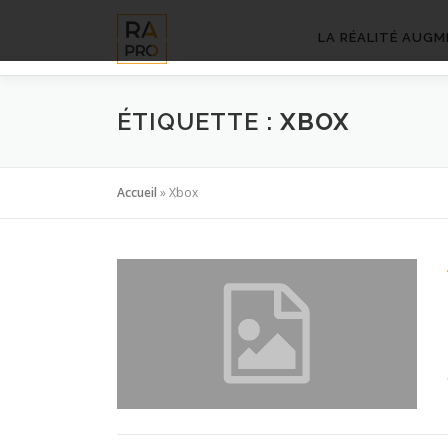
Aller
au
LA RÉALITÉ AUGM
contenu
ÉTIQUETTE :
XBOX
Accueil
»
Xbox