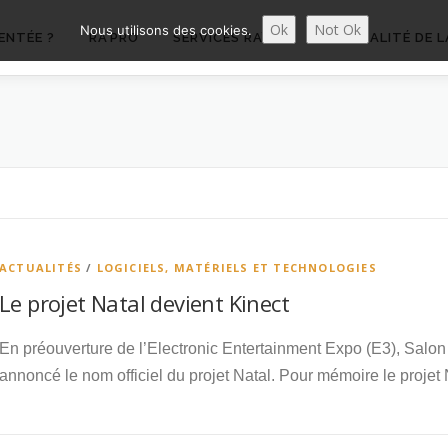
Ok
Not Ok
Nous utilisons des cookies.
ENTÉE ?
RA’PRO
SERVICES RA’PRO
ACTUALITÉ DE L
ACTUALITÉS
/
LOGICIELS, MATÉRIELS ET TECHNOLOGIES
Le projet Natal devient Kinect
En préouverture de l’Electronic Entertainment Expo (E3), Salon
annoncé le nom officiel du projet Natal. Pour mémoire le projet