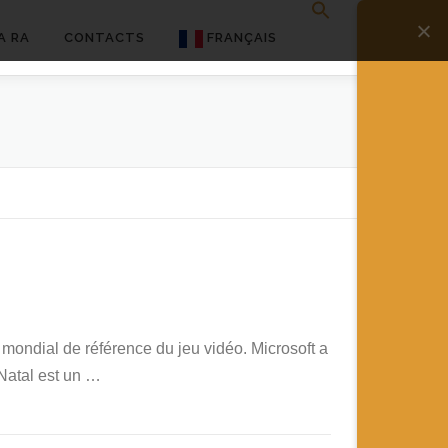
A RA
CONTACTS
FRANÇAIS
English
Français
Deutsch
简体中文
日本語
Español
 mondial de référence du jeu vidéo. Microsoft a
 Natal est un …