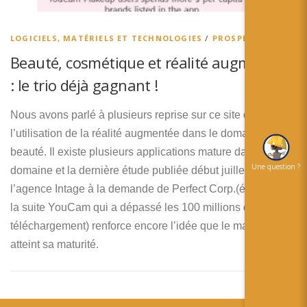
简体中文
日本語
LOGICIELS, MATÉRIELS ET TECHNOLOGIES
/
PROSPECTIVES
Beauté, cosmétique et réalité augmentée
Español
: le trio déjà gagnant !
Nous avons parlé à plusieurs reprise sur ce site de
l’utilisation de la réalité augmentée dans le domaine de la
beauté. Il existe plusieurs applications mature dans ce
Une question ?
domaine et la dernière étude publiée début juillet par
l’agence Intage à la demande de Perfect Corp.(éditeur de
la suite YouCam qui a dépassé les 100 millions de
téléchargement) renforce encore l’idée que le marché a
atteint sa maturité.