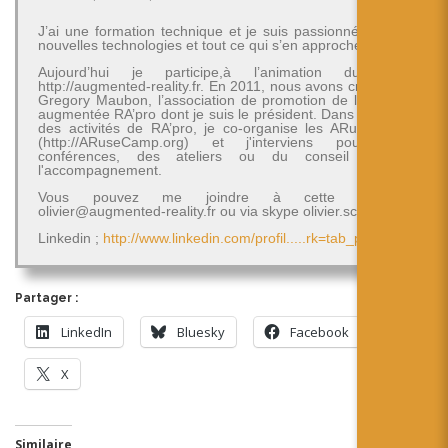
J’ai une formation technique et je suis passionné par les
nouvelles technologies et tout ce qui s’en approche.
Aujourd’hui je participe,à l’animation du blog
http://augmented-reality.fr. En 2011, nous avons créé avec
Gregory Maubon, l’association de promotion de la réalité
augmentée RA’pro dont je suis le président. Dans le cadre
des activités de RA’pro, je co-organise les ARuseCamp
(http://ARuseCamp.org) et j'interviens pour des
conférences, des ateliers ou du conseil et de
l'accompagnement.
Vous pouvez me joindre à cette adresse
olivier@augmented-reality.fr ou via skype olivier.schimpf
Linkedin ;
http://www.linkedin.com/profil.....rk=tab_pro
Partager :
LinkedIn
Bluesky
Facebook
X
Similaire