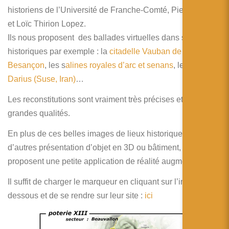
简体中文
historiens de l’Université de Franche-Comté, Pierre Rupp
et Loïc Thirion Lopez.
日本語
Ils nous proposent des ballades virtuelles dans sites
Español
historiques par exemple : la
citadelle Vauban de
Besançon
, les s
alines royales d’arc et senans
, le
palais de
Darius (Suse, Iran)
…
Les reconstitutions sont vraiment très précises et de
grandes qualités.
En plus de ces belles images de lieux historiques et
d’autres présentation d’objet en 3D ou bâtiment, ils nous
proposent une petite application de réalité augmentée.
Il suffit de charger le marqueur en cliquant sur l’image ci-
dessous et de se rendre sur leur site :
ici