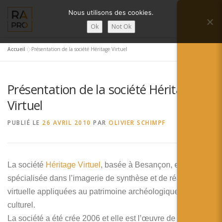
Aller
Nous utilisons des cookies.
au
Menu
contenu
Ok
Not Ok
Accueil
»
Présentation de la société Héritage Virtuel
LA RÉALITÉ AUGMENTÉE ?
RA’PRO
Présentation de la société Héritage
SERVICES RA’PRO
ACTUALITÉ DE LA RA
Virtuel
PUBLIÉ LE
26 AVRIL 2010
PAR
OLIVIER SCHIMPF
CONTACTS
FRANÇAIS
English
La société
Héritage Virtuel
, basée à Besançon, est
spécialisée dans l’imagerie de synthèse et de réalité
Français
virtuelle appliquées au patrimoine archéologique et
Deutsch
culturel.
La société a été crée 2006 et elle est l’œuvre de deux