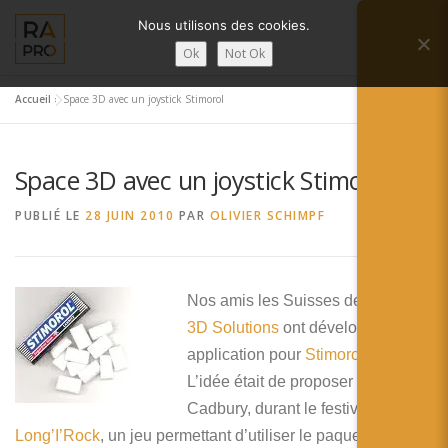
Aller
Nous utilisons des cookies.
au
Menu
contenu
Ok
Not Ok
Accueil
»
Space 3D avec un joystick Stimorol
LA RÉALITÉ AUGMENTÉE ?
RA’PRO
Space 3D avec un joystick Stimorol
SERVICES RA’PRO
ACTUALITÉ DE LA RA
PUBLIÉ LE
28 JUIN 2010
PAR
OLIVIER SCHIMPF
CONTACTS
FRANÇAIS
Nos amis les Suisses de
Space
English
3D Solutions
ont développé une
application pour
Stimorol
.
Français
L’idée était de proposer à
Deutsch
Cadbury, durant le festival
Long’I’Rock
, un jeu permettant d’utiliser le paquet de