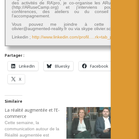
des activités de RA’pro, je co-organise les ARuseCamp
(http://ARuseCamp.org) et j'interviens pour des
conférences, des ateliers ou du conseil et de
l'accompagnement.
Vous pouvez me joindre à cette adresse
olivier@augmented-reality.fr ou via skype olivier.schimpf
Linkedin ;
http://www.linkedin.com/profil.....rk=tab_pro
Partager :
LinkedIn
Bluesky
Facebook
X
Similaire
La réalité augmentée et l’E-
commerce
Cette semaine, la
communication autour de la
Réalité augmentée est