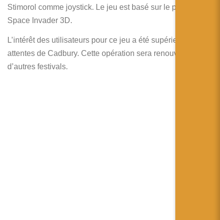
简体中文
Stimorol comme joystick. Le jeu est basé sur le principe de
Space Invader 3D.
日本語
L’intérêt des utilisateurs pour ce jeu a été supérieur aux
Español
attentes de Cadbury. Cette opération sera renouvelé sur
d’autres festivals.