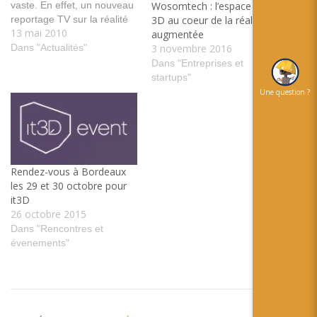
vaste. En effet, un nouveau
Wosomtech : l’espace en
reportage TV sur la réalité
3D au coeur de la réalité
13 mai 2010
augmentée, cette fois ci sur
augmentée
la TSR. Ce reportage est
Dans "Actualités"
3 novembre 2016
consacré à l’E-commerce.
Dans "Entreprises et
Dans lequel, nous pouvons
startups"
voir : - François Thiebaud
Une question ?
,CEO Tissot, fais une démo
de son application pour…
Rendez-vous à Bordeaux
les 29 et 30 octobre pour
it3D
26 octobre 2015
Dans "Rencontres et
évenements"