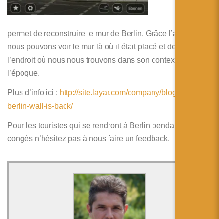
简体中文
couche de
Layar
qui
日本語
permet de reconstruire le mur de Berlin. Grâce l’application
Español
nous pouvons voir le mur là où il était placé et de remettre
l’endroit où nous nous trouvons dans son contexte de
l’époque.
Plus d’info ici :
http://site.layar.com/company/blog/the-
berlin-wall-is-back/
Pour les touristes qui se rendront à Berlin pendant les
congés n’hésitez pas à nous faire un feedback.