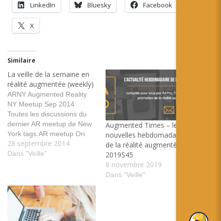
LinkedIn
Bluesky
Facebook
X
Similaire
La veille de la semaine en
réalité augmentée (weekly)
ARNY Augmented Reality
NY Meetup Sep 2014
Toutes les discussions du
dernier AR meetup de New
Augmented Times – les
York tags:AR meetup Ori
nouvelles hebdomadaires
28 septembre 2014
Inbar NewYork
de la réalité augmentée –
SmartEyeglass de Sony, les
Dans "Veille"
2019S45
Google Glass n'ont qu'à
8 novembre 2019
bien se tenir ! C'est au tour
Dans "Veille"
de Sony d'annoncer le
lancement de ces lunettes,
les SmartEyeglass
tags:SmartEyeglass sony