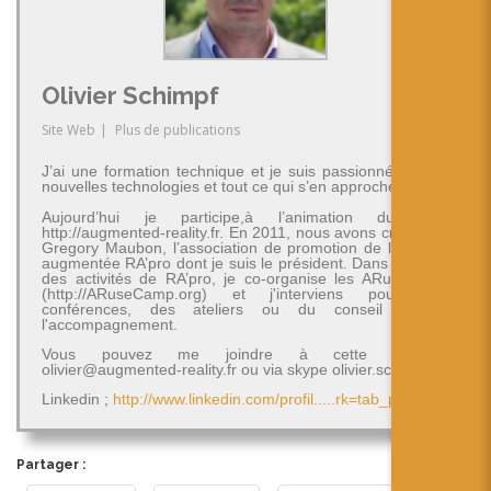
Olivier Schimpf
Site Web
|
Plus de publications
J’ai une formation technique et je suis passionné par les
nouvelles technologies et tout ce qui s’en approche.
Aujourd’hui je participe,à l’animation du blog
http://augmented-reality.fr. En 2011, nous avons créé avec
Gregory Maubon, l’association de promotion de la réalité
augmentée RA’pro dont je suis le président. Dans le cadre
des activités de RA’pro, je co-organise les ARuseCamp
(http://ARuseCamp.org) et j'interviens pour des
conférences, des ateliers ou du conseil et de
l'accompagnement.
Vous pouvez me joindre à cette adresse
olivier@augmented-reality.fr ou via skype olivier.schimpf
Linkedin ;
http://www.linkedin.com/profil.....rk=tab_pro
Partager :