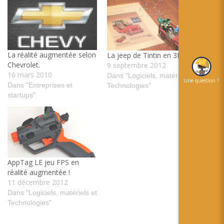
La réalité augmentée selon
La jeep de Tintin en 3D
Chevrolet.
9 septembre 2012
16 mars 2010
Dans "Logiciels, matériels et
Une question ?
Dans "Entreprises et
Technologies"
startups"
AppTag LE jeu FPS en
réalité augmentée !
11 décembre 2012
Dans "Logiciels, matériels et
Technologies"