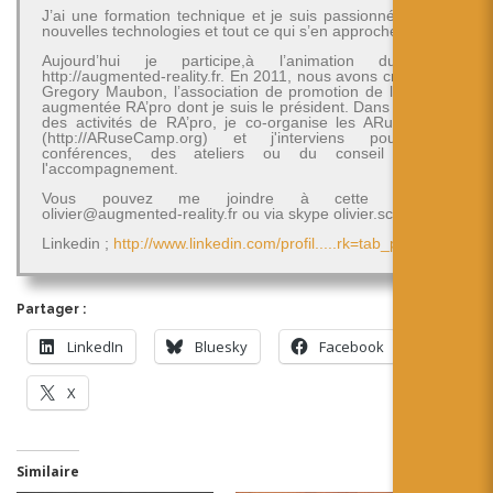
J’ai une formation technique et je suis passionné par les
nouvelles technologies et tout ce qui s’en approche.
Aujourd’hui je participe,à l’animation du blog
http://augmented-reality.fr. En 2011, nous avons créé avec
Gregory Maubon, l’association de promotion de la réalité
augmentée RA’pro dont je suis le président. Dans le cadre
des activités de RA’pro, je co-organise les ARuseCamp
(http://ARuseCamp.org) et j'interviens pour des
conférences, des ateliers ou du conseil et de
l'accompagnement.
Vous pouvez me joindre à cette adresse
olivier@augmented-reality.fr ou via skype olivier.schimpf
Linkedin ;
http://www.linkedin.com/profil.....rk=tab_pro
Partager :
LinkedIn
Bluesky
Facebook
X
Similaire