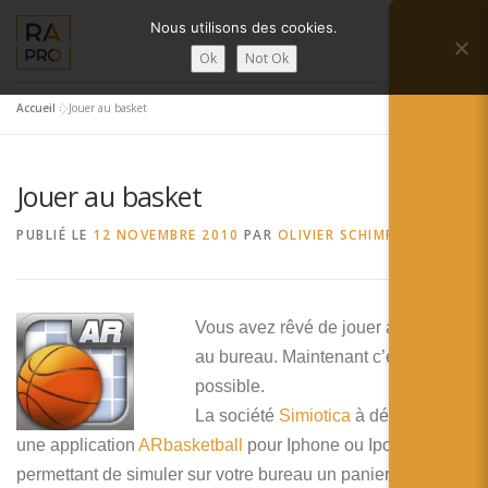
Aller
Nous utilisons des cookies.
au
Menu
contenu
Ok
Not Ok
Accueil
»
Jouer au basket
LA RÉALITÉ AUGMENTÉE ?
RA’PRO
Jouer au basket
SERVICES RA’PRO
ACTUALITÉ DE LA RA
PUBLIÉ LE
12 NOVEMBRE 2010
PAR
OLIVIER SCHIMPF
CONTACTS
FRANÇAIS
Vous avez rêvé de jouer au basket
English
au bureau. Maintenant c’est
possible.
Français
La société
Simiotica
à développée
une application
ARbasketball
Deutsch
pour Iphone ou Ipod
permettant de simuler sur votre bureau un panier de