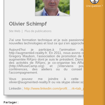
Une question ?
Olivier Schimpf
Site Web
|
Plus de publications
J’ai une formation technique et je suis passionné par les
nouvelles technologies et tout ce qui s’en approche.
Aujourd’hui je participe,à l’animation du blog
http://augmented-reality.fr. En 2011, nous avons créé avec
Gregory Maubon, l’association de promotion de la réalité
augmentée RA’pro dont je suis le président. Dans le cadre
des activités de RA’pro, je co-organise les ARuseCamp
(http://ARuseCamp.org) et j'interviens pour des
conférences, des ateliers ou du conseil et de
l'accompagnement.
Vous pouvez me joindre à cette adresse
olivier@augmented-reality.fr ou via skype olivier.schimpf
Linkedin ;
http://www.linkedin.com/profil.....rk=tab_pro
Partager :