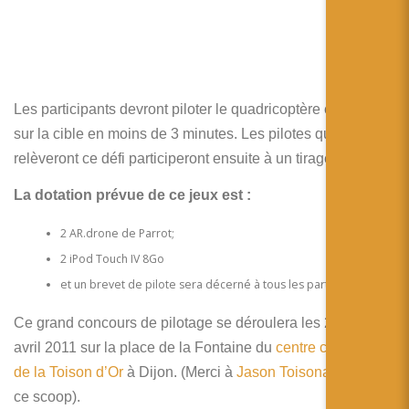
Les participants devront piloter le quadricoptère et le poser
sur la cible en moins de 3 minutes. Les pilotes qui
relèveront ce défi participeront ensuite à un tirage au sort.
La dotation prévue de ce jeux est :
2 AR.drone de Parrot;
2 iPod Touch IV 8Go
et un brevet de pilote sera décerné à tous les participants.
Ce grand concours de pilotage se déroulera les 2, 6, 8 et 9
avril 2011 sur la place de la Fontaine du
centre commercial
de la Toison d’Or
à Dijon. (Merci à
Jason Toisonaute
pour
ce scoop).