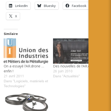
LinkedIn
Bluesky
Facebook
X
Similaire
On a essayé l’AR.drone …
Des nouvelles de l’AR.drone
enfin !
26 juin 2010
21 avril 2011
Dans "Actualités"
Dans "Logiciels, matériels et
Technologies"