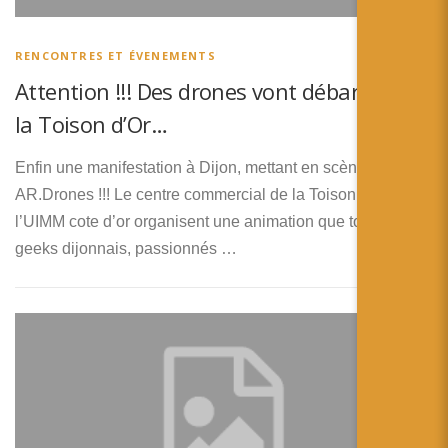
简体中文
日本語
RENCONTRES ET ÉVENEMENTS
Attention !!! Des drones vont débarquer à
Español
la Toison d’Or…
Enfin une manifestation à Dijon, mettant en scène des
AR.Drones !!! Le centre commercial de la Toison d’Or et
l’UIMM cote d’or organisent une animation que tous les
geeks dijonnais, passionnés …