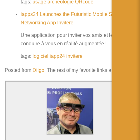
简体中文
tags:
usage
archéologie
QRcode
iapps24 Launches the Futuristic Mobile Social
日本語
Networking App Invitere
Español
Une application pour inviter vos amis et les
conduire à vous en réalité augmentée !
tags:
logiciel
iapp24
invitere
Posted from
Diigo
. The rest of my favorite links are
here
.