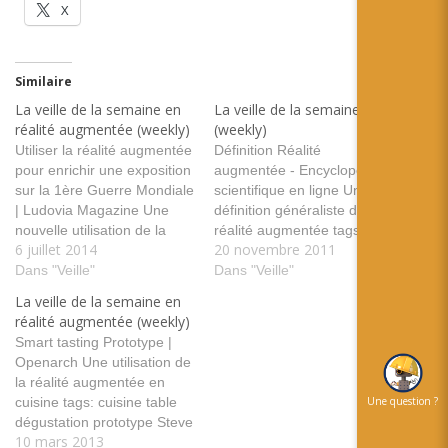
X
Similaire
La veille de la semaine en
La veille de la semaine !
réalité augmentée (weekly)
(weekly)
Utiliser la réalité augmentée
Définition Réalité
pour enrichir une exposition
augmentée - Encyclopédie
sur la 1ère Guerre Mondiale
scientifique en ligne Une
| Ludovia Magazine Une
définition généraliste de la
nouvelle utilisation de la
réalité augmentée tags:
6 juillet 2014
20 novembre 2011
réalité augmentée dans
usage définition
l'éducation tags:exposition
Dans "Veille"
Encyclopédie Augmented
Dans "Veille"
école éducation guerre
Reality#1: Display The Live
La veille de la semaine en
Pédagogie ludovia Top 10
Video Feed Des
réalité augmentée (weekly)
des lunettes connectées |
informations intéressantes
Smart tasting Prototype |
Alternatives aux Google
si vous voulez travailler la
Openarch Une utilisation de
Glass Un descriptif de 10
RA sur Mango (Windows
la réalité augmentée en
paires de lunettes.Elles ne
phone) tags: logiciel
Une question ?
cuisine tags: cuisine table
font…
Développement Windows
dégustation prototype Steve
mango phone QR Code:
10 mars 2013
Mann: My “Augmediated”