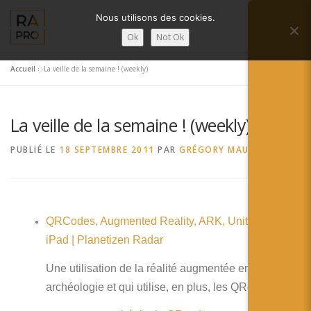
Aller
Nous utilisons des cookies.
au
Menu
contenu
Ok
Not Ok
Accueil
»
La veille de la semaine ! (weekly)
LA RÉALITÉ AUGMENTÉE ?
RA’PRO
La veille de la semaine ! (weekly)
SERVICES RA’PRO
ACTUALITÉ DE LA RA
PUBLIÉ LE
18 SEPTEMBRE 2011
PAR
GRÉGORY MAUBON
CONTACTS
FRANÇAIS
QRCodes, Augmented Reality, ARK, Unity and the
English
iPad | Planetizen Radar
Français
Une utilisation de la réalité augmentée en
Deutsch
archéologie et qui utilise, en plus, les QRcodes