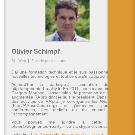
Olivier Schimpf
Site Web
|
Plus de publications
J’ai une formation technique et je suis passionné par les
nouvelles technologies et tout ce qui s’en approche.
Aujourd’hui je participe,à l’animation du blog
http://augmented-reality.fr. En 2011, nous avons créé avec
Gregory Maubon, l’association de promotion de la réalité
augmentée RA’pro dont je suis le président. Dans le cadre
des activités de RA’pro, je co-organise les ARuseCamp
(http://ARuseCamp.org) et j'interviens pour des
conférences, des ateliers ou du conseil et de
l'accompagnement.
Vous pouvez me joindre à cette adresse
olivier@augmented-reality.fr ou via skype olivier.schimpf
Linkedin ;
http://www.linkedin.com/profil.....rk=tab_pro