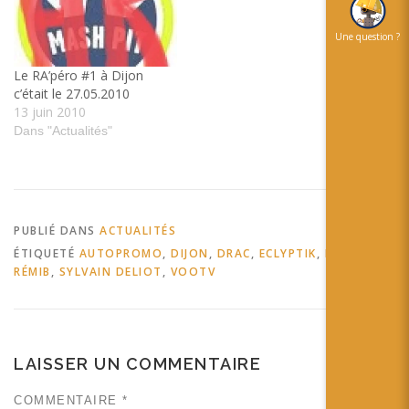
Une question ?
Le RA’péro #1 à Dijon
c’était le 27.05.2010
13 juin 2010
Dans "Actualités"
PUBLIÉ DANS
ACTUALITÉS
ÉTIQUETÉ
AUTOPROMO
,
DIJON
,
DRAC
,
ECLYPTIK
,
LAYAR
,
RÉMIB
,
SYLVAIN DELIOT
,
VOOTV
LAISSER UN COMMENTAIRE
COMMENTAIRE
*