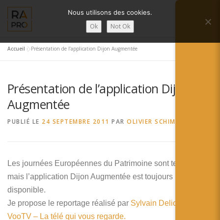
Aller
Nous utilisons des cookies.
au
Menu
contenu
Ok
Not Ok
Accueil
»
Présentation de l’application Dijon Augmentée
LA RÉALITÉ AUGMENTÉE ?
RA’PRO
Présentation de l’application Dijon
SERVICES RA’PRO
ACTUALITÉ DE LA RA
Augmentée
PUBLIÉ LE
24 SEPTEMBRE 2011
PAR
OLIVIER SCHIMPF
CONTACTS
FRANÇAIS
English
Les journées Européennes du Patrimoine sont terminées
mais l’application Dijon Augmentée est toujours
Français
disponible.
Deutsch
Je propose le reportage réalisé par
Sylvain Deliot
pour
VooTV – La télé qui vous regarde.