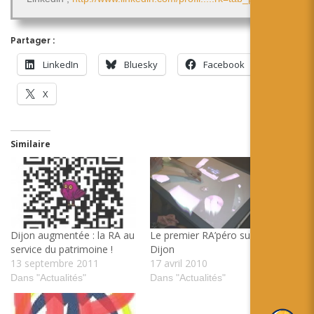
Partager :
LinkedIn
Bluesky
Facebook
X
Similaire
Dijon augmentée : la RA au
Le premier RA’péro sur
service du patrimoine !
Dijon
13 septembre 2011
17 avril 2010
Dans "Actualités"
Dans "Actualités"