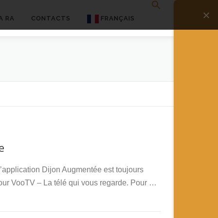
A RA
CONTACTS
FRANÇAIS
English
Français
Deutsch
简体中文
日本語
e
Español
’application Dijon Augmentée est toujours
 pour VooTV – La télé qui vous regarde. Pour …