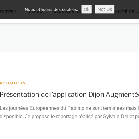
Ok
Not Ok
Nous utilisons des cookies.
ENTÉE ?
RA’PRO
SERVICES RA’PRO
ACTUALITÉ DE L
ACTUALITÉS
Présentation de l’application Dijon Augmenté
Les journées Européennes du Patrimoine sont terminées mais l
disponible. Je propose le reportage réalisé par Sylvain Deliot