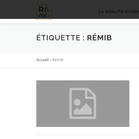
Aller
au
LA RÉALITÉ AUGM
contenu
ÉTIQUETTE :
RÉMIB
Accueil
»
RémiB