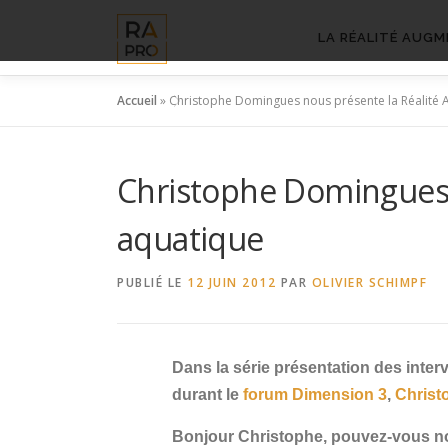
Aller
au
LA RÉALITÉ AUGM
contenu
Accueil
»
Christophe Domingues nous présente la Réalité 
Christophe Domingues 
aquatique
PUBLIÉ LE
12 JUIN 2012
PAR
OLIVIER SCHIMPF
Dans la série présentation des inter
durant le
forum Dimension 3
,
Chris
Bonjour Christophe, pouvez-vous no