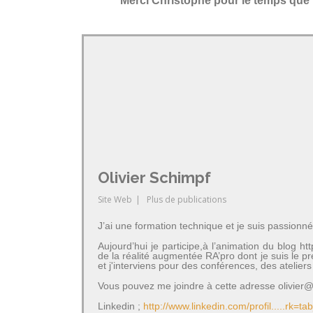
Merci Christophe pour le temps que 
Olivier Schimpf
Site Web
|
Plus de publications
J’ai une formation technique et je suis passionné
Aujourd’hui je participe,à l’animation du blog 
de la réalité augmentée RA’pro dont je suis le 
et j'interviens pour des conférences, des atelie
Vous pouvez me joindre à cette adresse olivier@a
Linkedin ;
http://www.linkedin.com/profil.....rk=ta