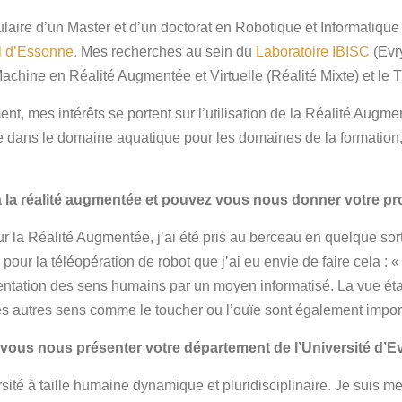
tulaire d’un Master et d’un doctorat en Robotique et Informatiqu
l d’Essonne.
Mes recherches au sein du
Laboratoire IBISC
(Evr
hine en Réalité Augmentée et Virtuelle (Réalité Mixte) et le Tr
nt, mes intérêts se portent sur l’utilisation de la Réalité Augment
 dans le domaine aquatique pour les domaines de la formation, d
la réalité augmentée et pouvez vous nous donner votre pro
ur la Réalité Augmentée, j’ai été pris au berceau en quelque sort
pour la téléopération de robot que j’ai eu envie de faire cela : «
entation des sens humains par un moyen informatisé. La vue éta
es autres sens comme le toucher ou l’ouïe sont également impor
vous nous présenter votre département de l’Université d’E
rsité à taille humaine dynamique et pluridisciplinaire. Je suis 