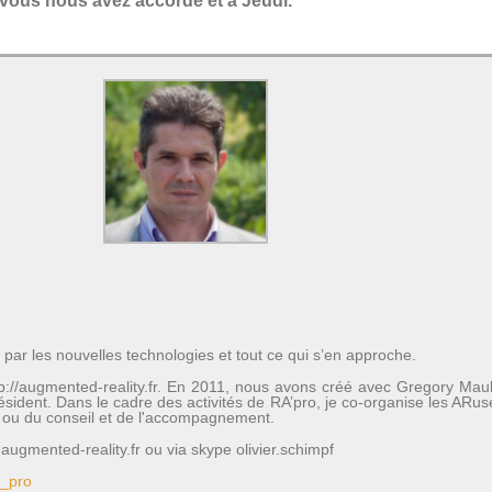
vous nous avez accordé et à Jeudi.
 par les nouvelles technologies et tout ce qui s’en approche.
http://augmented-reality.fr. En 2011, nous avons créé avec Gregory Mau
président. Dans le cadre des activités de RA’pro, je co-organise les A
rs ou du conseil et de l'accompagnement.
ugmented-reality.fr ou via skype olivier.schimpf
b_pro