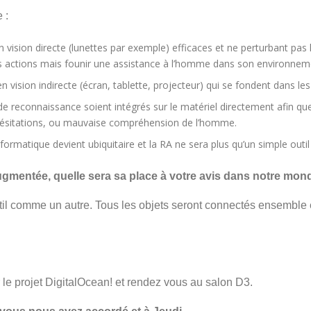
 :
e en vision directe (lunettes par exemple) efficaces et ne perturbant p
 les actions mais founir une assistance à l’homme dans son environnem
en vision indirecte (écran, tablette, projecteur) qui se fondent dans les
 de reconnaissance soient intégrés sur le matériel directement afin q
 hésitations, ou mauvaise compréhension de l’homme.
nformatique devient ubiquitaire et la RA ne sera plus qu’un simple outil
augmentée, quelle sera sa place à votre avis dans notre mon
il comme un autre. Tous les objets seront connectés ensemble e
r le projet DigitalOcean! et rendez vous au salon D3.