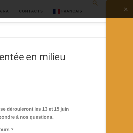
A RA
CONTACTS
FRANÇAIS
English
Français
entée en milieu
Deutsch
简体中文
日本語
Español
e dérouleront les 13 et 15 juin
épondre à nos questions.
ours ?