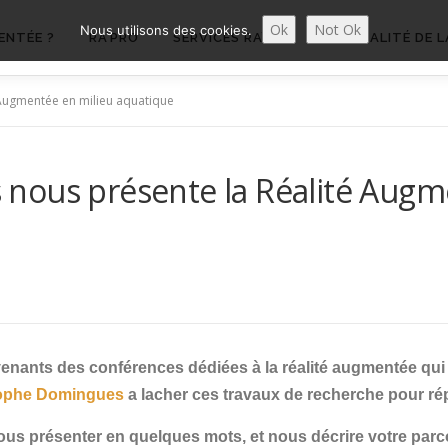
Ok
Not Ok
Nous utilisons des cookies.
ENTÉE ?
RA’PRO
SERVICES RA’PRO
ACTUALITÉ DE L
Augmentée en milieu aquatique
nous présente la Réalité Augm
venants des conférences dédiées à la réalité augmentée qui s
tophe Domingues
a lacher ces travaux de recherche pour r
us présenter en quelques mots, et nous décrire votre parc