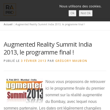
Aller
Nous utilisons des cookies.
au
contenu
Ok
Not Ok
Accueil
»
Augmented Reality Summit India 2013, le programme final !
LA RÉALITÉ AUGMENTÉE ?
RA’PRO
SERVICES RA’PR
Augmented Reality Summit India
ACTUALITÉ DE LA RA
CONTACTS
FRANÇAIS
2013, le programme final !
PUBLIÉ LE
3 FÉVRIER 2013
PAR
GRÉGORY MAUBON
English
Français
Nous vous proposons de retrouver
Deutsch
ici le programme finale du premier
简体中文
sommet sur la réalité augmentée
du Bombay, avec lequel nous
日本語
sommes partenaire. Les dates ont légèrement changées