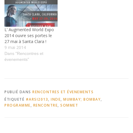
L’ Augmented World Expo
2014 ouvre ses portes le
27 mai à Santa Clara !
9 mai 2014
Dans "Rencontres et
évenements"
PUBLIÉ DANS
RENCONTRES ET ÉVENEMENTS
ÉTIQUETÉ
#ARSI2013
,
INDE
,
MUMBAY; BOMBAY
,
PROGRAMME
,
RENCONTRE
,
SOMMET