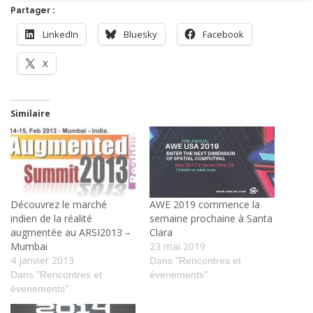
Partager :
LinkedIn
Bluesky
Facebook
X
Similaire
Découvrez le marché
AWE 2019 commence la
indien de la réalité
semaine prochaine à Santa
augmentée au ARSI2013 –
Clara
Mumbai
23 mai 2019
4 janvier 2013
Dans "Rencontres et
Dans "Rencontres et
évenements"
évenements"