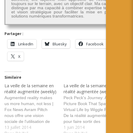
toujours sur le terrain, avec un objectif clair. Ma carrière se
distingue par ma capacité à combiner expertise technique
et vision stratégique pour faciliter la mise en place de
solutions numériques transformatrices.
Partager :
LinkedIn
Bluesky
Facebook
X
Similaire
La veille de la semaine en
La veille de la semaine en
réalité augmentée (weekly)
réalité augmentée (weekly)
Augmented reality makes
Peck Peck's Journey: A
us more human, not less |
Picture Book That Spawns
Fox News Avram Piltch
Virtual Life by Wiggle Planet
nous offre une vision
De la réalité augmentée
sociale de l'utilisation de
pour faire sortir des
13 juillet 2014
1 juin 2014
lunettes de réalité
créature d'un livre et leur