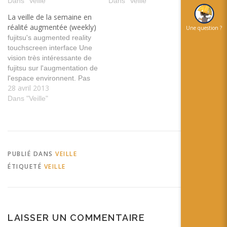
augmentée tags: lunette
Dans "Veille"
donner un vie propre !
Dans "Veille"
social technologie vie privé
tags:livre édition évolution
La veille de la semaine en
sécurité humain Thermal
Kickstarter projet éducation
réalité augmentée (weekly)
Une question ?
Touch | metaio Developer
AWE.tv Interview with
fujitsu's augmented reality
Portal Dans ce webinar de
Christine Perey Christine
touchscreen interface Une
Metaio vous pourrez
Perey talks about the open
vision très intéressante de
comprendre le concept
AR standards…
fujitsu sur l'augmentation de
du…
l'espace environnent. Pas
28 avril 2013
d'interface sur l'utilisateur.
tags: fujitsu papier presse
Dans "Veille"
augmentation espace
toucher Ar You Ready ?
Augmented Reality Event by
Realmore @ Stone Italiana
Showroom on Vimeo Une
PUBLIÉ DANS
VEILLE
illustration de l'utilisation de
ÉTIQUETÉ
VEILLE
la réalité augmentée…
LAISSER UN COMMENTAIRE