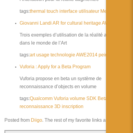
简体中文
tags:
thermal
touch
interface
utilisateur
Metaio
日本語
Giovanni Landi AR for cultural heritage AWE2014
Español
Trois exemples d’utilisation de la réalité augmentée
dans le monde de l’Art
tags:
art
usage
technologie
AWE2014
peinture
Vuforia : Apply for a Beta Program
Vuforia propose en beta un système de
reconnaissance d’objects en volume
tags:
Qualcomm
Vuforia
volume
SDK
Beta
reconnaissance
3D
inscription
Posted from
Diigo
. The rest of my favorite links are
here
.