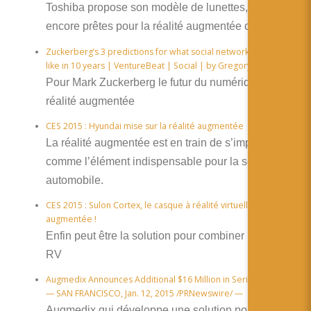
Toshiba propose son modèle de lunettes, pas
encore prêtes pour la réalité augmentée cependant.
Zuckerberg’s 3 predictions for what social networks will look
like in 10 years | VentureBeat | Social | by Gregory Ferenstein
Pour Mark Zuckerberg le futur du numérique est la
réalité augmentée
CES 2015 : Hyundai mise sur la réalité augmentée
La réalité augmentée est en train de s’imposer
comme l’élément indispensable pour la sécurité
automobile.
CES 2015 : Sulon Cortex, le casque à réalité virtuelle… et
augmentée !
Enfin peut être la solution pour combiner la RA & la
RV
Augmedix Announces Additional $16 Million in Series A Funding
— SAN FRANCISCO, Jan. 12, 2015 /PRNewswire/ —
Augmedix qui développe une solution pour les