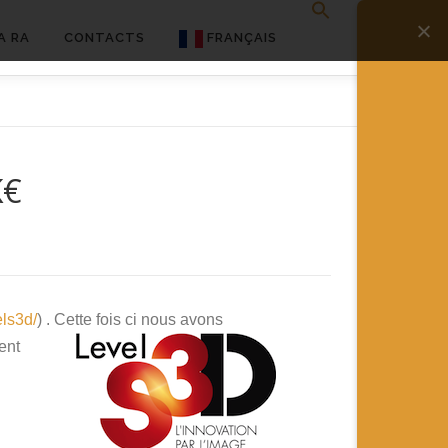
A RA
CONTACTS
FRANÇAIS
English
Français
K€
Deutsch
简体中文
日本語
Español
els3d/
) .
Cette fois ci nous avons
ent