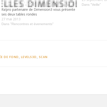
Augmented Realit
Dans "Veille"
Ra’pro partenaire de Dimension3 vous présente
Toronto tags: In
ses deux tables rondes
27 mai 2013
Dans "Rencontres et évenements"
ÉE DE FOND
,
LEVELS3D
,
SCAN