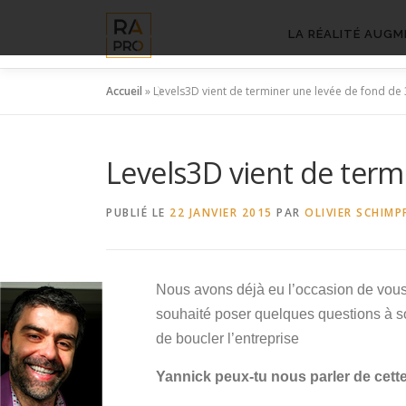
Aller
au
LA RÉALITÉ AUGM
contenu
Accueil
»
Levels3D vient de terminer une levée de fond de
Levels3D vient de term
PUBLIÉ LE
22 JANVIER 2015
PAR
OLIVIER SCHIMP
Nous avons déjà eu l’occasion de vous 
souhaité poser quelques questions à so
de boucler l’entreprise
Yannick peux-tu nous parler de cett