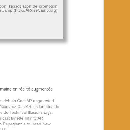
bon, l’association de promotion
RuseCamp (http://ARuseCamp.org)
semaine en réalité augmentée
ions debuts Cast AR augmented
Découvrez CastAR les lunettes de
e de Technical Illusions tags:
s cast lunette Infinity AR
n Papagiannis to Head New
013
Yahoo Finance Infinity