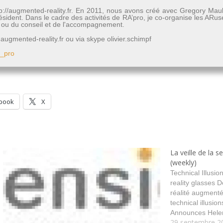
http://augmented-reality.fr. En 2011, nous avons créé avec Gregory Mau
président. Dans le cadre des activités de RA’pro, je co-organise les A
rs ou du conseil et de l'accompagnement.
ugmented-reality.fr ou via skype olivier.schimpf
b_pro
book
X
La veille de la 
(weekly)
Technical Illus
reality glasses 
réalité augmenté
technical illusion
Announces Hele
29 septembre 2
Toronto Office - 