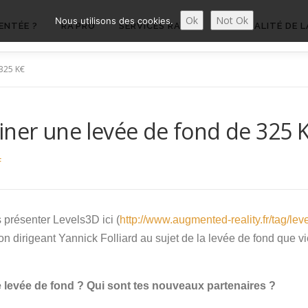
Ok
Not Ok
Nous utilisons des cookies.
ENTÉE ?
RA’PRO
SERVICES RA’PRO
ACTUALITÉ DE L
 325 K€
iner une levée de fond de 325 
F
présenter Levels3D ici (
http://www.augmented-reality.fr/tag/lev
n dirigeant Yannick Folliard au sujet de la levée de fond que vi
e levée de fond ? Qui sont tes nouveaux partenaires ?