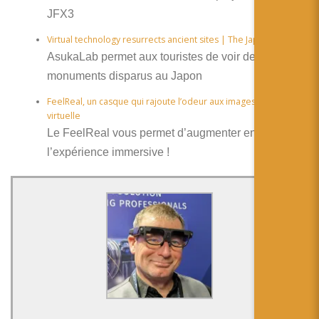
JFX3
Virtual technology resurrects ancient sites | The Japan Times
AsukaLab permet aux touristes de voir des
monuments disparus au Japon
FeelReal, un casque qui rajoute l’odeur aux images de réalité
virtuelle
Le FeelReal vous permet d’augmenter encore
l’expérience immersive !