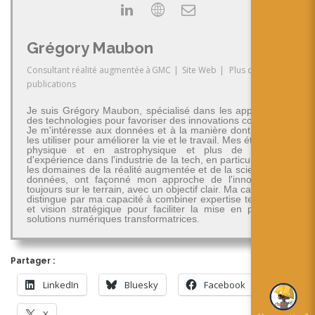
Grégory Maubon
Consultant réalité augmentée
à
GMC
|
Site Web
|
Plus de
publications
Je suis Grégory Maubon, spécialisé dans les applications
des technologies pour favoriser des innovations concrètes.
Je m'intéresse aux données et à la manière dont on peut
les utiliser pour améliorer la vie et le travail. Mes études en
physique et en astrophysique et plus de 30 ans
d'expérience dans l'industrie de la tech, en particulier dans
les domaines de la réalité augmentée et de la science des
données, ont façonné mon approche de l'innovation -
toujours sur le terrain, avec un objectif clair. Ma carrière se
distingue par ma capacité à combiner expertise technique
et vision stratégique pour faciliter la mise en place de
solutions numériques transformatrices.
Partager :
LinkedIn
Bluesky
Facebook
X