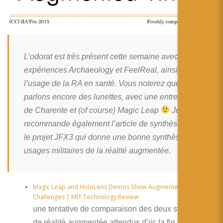
简体中文
日本語
Español
L’odorat est très présent cette semaine avec les
expériences Archaeology et FeelReal, ainsi que
l’usage de la RA en santé. Vous noterez que nous
parlons encore des lunettes, avec une entreprise
de Charente et (of course) Magic Leap
Je vous
recommande également l’article de synthèse sur
le projet JFX3 qui donne une bonne synthèse des
usages militaires de la réalité augmentée.
Magic Leap and HoloLens Demos Show Augmented Reality
Challenges | MIT Technology Review
une tentative de comparaison des deux systèmes
de réalité augmentée attendus d’iic la fin de l’année