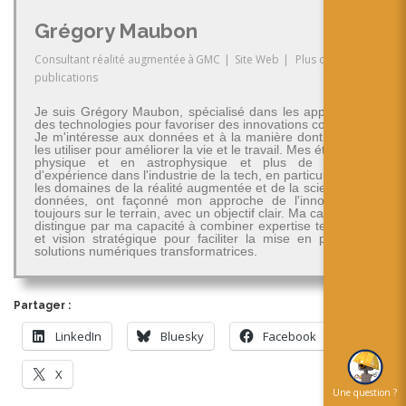
Grégory Maubon
Consultant réalité augmentée
à
GMC
|
Site Web
|
Plus de
publications
Je suis Grégory Maubon, spécialisé dans les applications
des technologies pour favoriser des innovations concrètes.
Je m'intéresse aux données et à la manière dont on peut
les utiliser pour améliorer la vie et le travail. Mes études en
physique et en astrophysique et plus de 30 ans
d'expérience dans l'industrie de la tech, en particulier dans
les domaines de la réalité augmentée et de la science des
données, ont façonné mon approche de l'innovation -
toujours sur le terrain, avec un objectif clair. Ma carrière se
distingue par ma capacité à combiner expertise technique
et vision stratégique pour faciliter la mise en place de
solutions numériques transformatrices.
Partager :
LinkedIn
Bluesky
Facebook
X
Une question ?