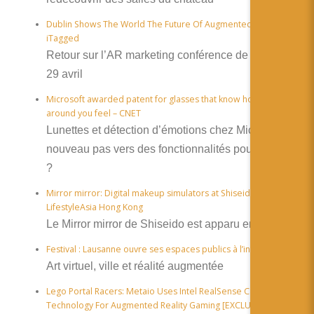
Dublin Shows The World The Future Of Augmented Reality |
iTagged
Retour sur l’AR marketing conférence de Dublin le
29 avril
Microsoft awarded patent for glasses that know how those
around you feel – CNET
Lunettes et détection d’émotions chez Microsoft. Un
nouveau pas vers des fonctionnalités pour Hololens
?
Mirror mirror: Digital makeup simulators at Shiseido –
LifestyleAsia Hong Kong
Le Mirror mirror de Shiseido est apparu en 2011
Festival : Lausanne ouvre ses espaces publics à l’invisible
Art virtuel, ville et réalité augmentée
Lego Portal Racers: Metaio Uses Intel RealSense Camera
Technology For Augmented Reality Gaming [EXCLUSIVE]