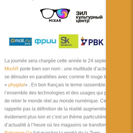
简体中文
日本語
Español
La journée sera chargée cette année le 24 septembre car
MixAR
porte bien son nom : une multitude d’actions vont
se dérouler en parallèles avec comme fil rouge le
«
phygital
« . En bon français le terme rassemble
l’ensemble des technologies et des usages qui permettent
de relier le monde réel au monde numérique. Cela ne vous
rappelle pas la définition de la réalité augmentée ? Cela va
évidement plus loin et c’est un thème particulièrement
d’actualité à l’heure où les magasins se transforment et où
Pokemon Go
fait marcher la moitié de la Terre.