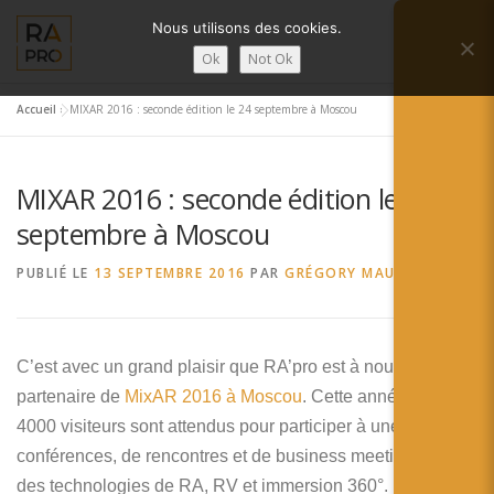
Aller
Nous utilisons des cookies.
au
Menu
contenu
Ok
Not Ok
Accueil
»
MIXAR 2016 : seconde édition le 24 septembre à Moscou
LA RÉALITÉ AUGMENTÉE ?
RA’PRO
MIXAR 2016 : seconde édition le 24
SERVICES RA’PRO
ACTUALITÉ DE LA RA
septembre à Moscou
PUBLIÉ LE
13 SEPTEMBRE 2016
PAR
GRÉGORY MAUBON
CONTACTS
FRANÇAIS
English
C’est avec un grand plaisir que RA’pro est à nouveau
partenaire de
MixAR 2016 à Moscou
. Cette année plus de
Français
4000 visiteurs sont attendus pour participer à une série de
Deutsch
conférences, de rencontres et de business meeting autours
des technologies de RA, RV et immersion 360°.