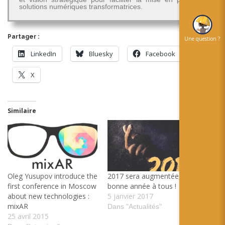
solutions numériques transformatrices.
Partager :
Une question ?
LinkedIn
Bluesky
Facebook
X
Similaire
Oleg Yusupov introduce the
2017 sera augmentée,
first conference in Moscow
bonne année à tous !
about new technologies :
5 janvier 2017
mixAR
Dans "Actualités"
25 avril 2015