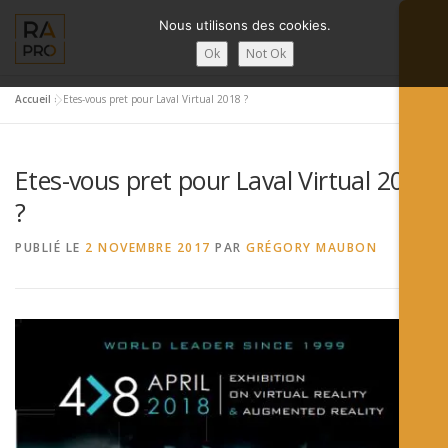
Aller
Nous utilisons des cookies.
au
contenu
Ok
Not Ok
Accueil
»
Etes-vous pret pour Laval Virtual 2018 ?
LA RÉALITÉ AUGMENTÉE ?
RA’PRO
SERVICES RA’PR
Etes-vous pret pour Laval Virtual 2018
ACTUALITÉ DE LA RA
CONTACTS
FRANÇAIS
?
PUBLIÉ LE
2 NOVEMBRE 2017
PAR
GRÉGORY MAUBON
English
Français
Deutsch
简体中文
日本語