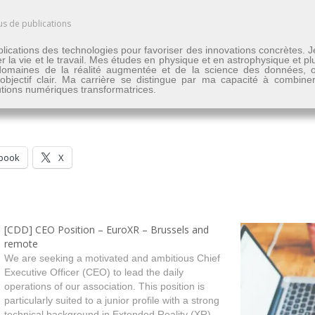
us de publications
lications des technologies pour favoriser des innovations concrètes. 
er la vie et le travail. Mes études en physique et en astrophysique et 
les domaines de la réalité augmentée et de la science des données
n objectif clair. Ma carrière se distingue par ma capacité à combine
lutions numériques transformatrices.
book
X
[CDD] CEO Position – EuroXR – Brussels and
remote
We are seeking a motivated and ambitious Chief
Executive Officer (CEO) to lead the daily
operations of our association. This position is
particularly suited to a junior profile with a strong
technical background in Extended Reality (XR)