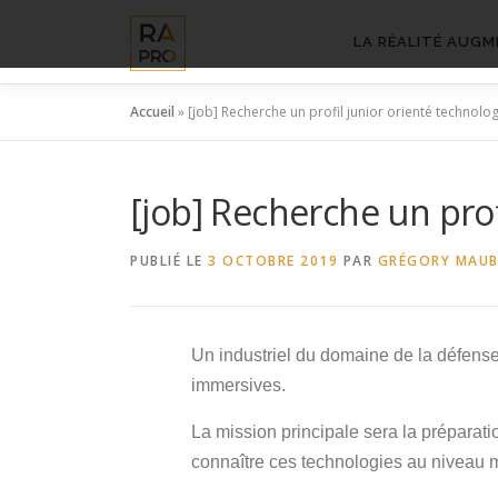
Aller
au
LA RÉALITÉ AUGM
contenu
Accueil
»
[job] Recherche un profil junior orienté technolo
[job] Recherche un prof
PUBLIÉ LE
3 OCTOBRE 2019
PAR
GRÉGORY MAU
Un industriel du domaine de la défense 
immersives.
La mission principale sera la préparati
connaître ces technologies au niveau mat