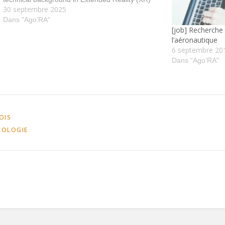
30 septembre 2025
technologies, eager to take on leadership
responsibilities and grow within the role. Source :
Dans "Ago’RA"
[job] Recherche 
…
l’aéronautique
6 septembre 20
Dans "Ago’RA"
OIS
NOLOGIE