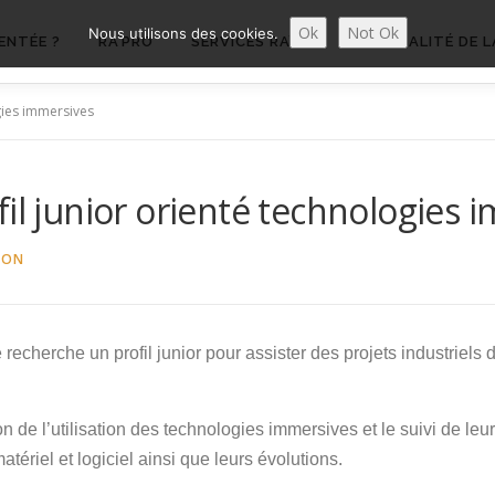
Ok
Not Ok
Nous utilisons des cookies.
ENTÉE ?
RA’PRO
SERVICES RA’PRO
ACTUALITÉ DE L
gies immersives
il junior orienté technologies 
BON
recherche un profil junior pour assister des projets industriel
on de l’utilisation des technologies immersives et le suivi de le
ériel et logiciel ainsi que leurs évolutions.