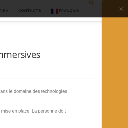
A RA
CONTACTS
FRANÇAIS
English
Français
immersives
Deutsch
简体中文
日本語
Español
s dans le domaine des technologies
ur mise en place. La personne doit