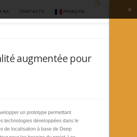
A RA
CONTACTS
FRANÇAIS
English
Français
alité augmentée pour
Deutsch
简体中文
日本語
Español
évelopper un prototype permettant
 les technologies développées dans le
ues de localisation à base de Deep