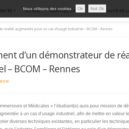
Ok
Not Ok
Nous utilisons des cookies.
ENTÉE ?
RA’PRO
SERVICES RA’PRO
ACTUALITÉ DE L
e réalité augmentée pour un cas d’usage industriel – BCOM – Rennes
ment d’un démonstrateur de ré
iel – BCOM – Rennes
UBON
Immersives et Médicales » l’étudiant(e) aura pour mission de d
augmentée à un cas d’usage industriel, afin de mettre en valeur
oprier diverses techniques existantes, en particulier les techniq