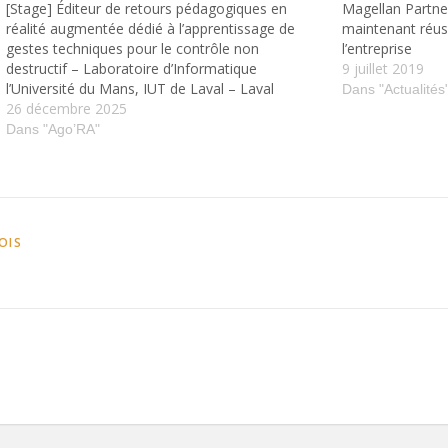
[Stage] Éditeur de retours pédagogiques en
Magellan Partner
réalité augmentée dédié à l’apprentissage de
maintenant réuss
gestes techniques pour le contrôle non
l’entreprise
destructif – Laboratoire d’Informatique
9 juillet 2019
l’Université du Mans, IUT de Laval – Laval
Dans "Actualités
26 décembre 2025
Dans "Ago’RA"
OIS