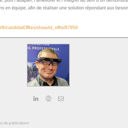
e, puis l’adapter, l’améliorer et l’intégrer au sein d’un démonstr
ns en équipe, afin de réaliser une solution répondant aux besoins
r/fr/candidatOffres/show/id_offre/87959
us de publications