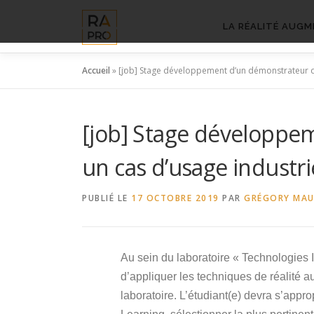
Aller
au
LA RÉALITÉ AUGM
contenu
Accueil
»
[job] Stage développement d’un démonstrateur d
[job] Stage développe
un cas d’usage industr
PUBLIÉ LE
17 OCTOBRE 2019
PAR
GRÉGORY MA
Au sein du laboratoire « Technologies 
d’appliquer les techniques de réalité 
laboratoire. L’étudiant(e) devra s’appr