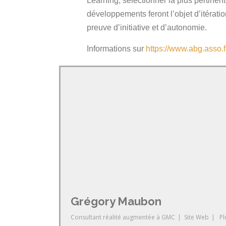
Learning, sélectionner la plus pertinent
développements feront l’objet d’itératio
preuve d’initiative et d’autonomie.
Informations sur
https://www.abg.asso.f
Grégory Maubon
Consultant réalité augmentée
à
GMC
|
Site Web
|
Pl