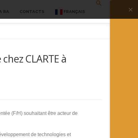
A RA
CONTACTS
FRANÇAIS
English
Français
e chez CLARTE à
Deutsch
简体中文
日本語
Español
ntée (F/H) souhaitant être acteur de
développement de technologies et