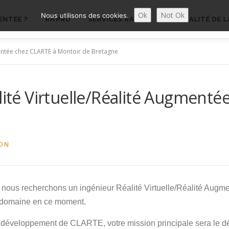
Ok
Not Ok
Nous utilisons des cookies.
ENTÉE ?
RA’PRO
SERVICES RA’PRO
ACTUALITÉ DE L
gmentée chez CLARTE à Montoir de Bretagne
alité Virtuelle/Réalité Augmenté
ON
 nous recherchons un ingénieur Réalité Virtuelle/Réalité Augme
e domaine en ce moment.
e développement de CLARTE, votre mission principale sera le 