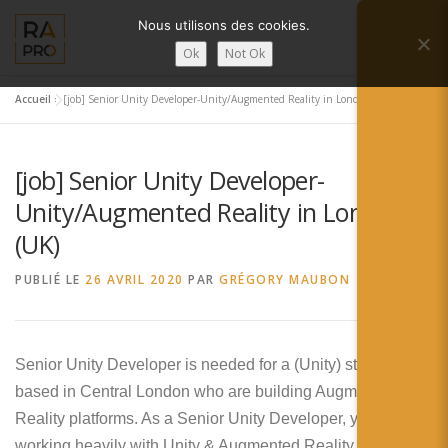
Aller
Nous utilisons des cookies.
au
Menu
contenu
Ok
Not Ok
Accueil
»
[job] Senior Unity Developer-Unity/Augmented Reality in London (UK)
LA RÉALITÉ AUGMENTÉE ?
RA’PRO
[job] Senior Unity Developer-
SERVICES RA’PRO
ACTUALITÉ DE LA RA
Unity/Augmented Reality in London
(UK)
CONTACTS
FRANÇAIS
PUBLIÉ LE
26 AVRIL 2020
PAR
GRÉGORY MAUBON
English
Senior Unity Developer is needed for a (Unity) startup
Français
based in Central London who are building Augmented
Deutsch
Reality platforms. As a Senior Unity Developer, you will be
working heavily with Unity & Augmented Reality. As a