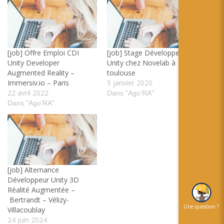
[job] Offre Emploi CDI
[job] Stage Développeur
Unity Developer
Unity chez Novelab à
Augmented Reality –
toulouse
Immersiv.io – Paris
5 janvier 2020
22 avril 2022
Dans "Ago’RA"
Dans "Ago’RA"
[job] Alternance
Développeur Unity 3D
Réalité Augmentée –
Bertrandt – Vélizy-
Une question ?
Villacoublay
24 juin 2024