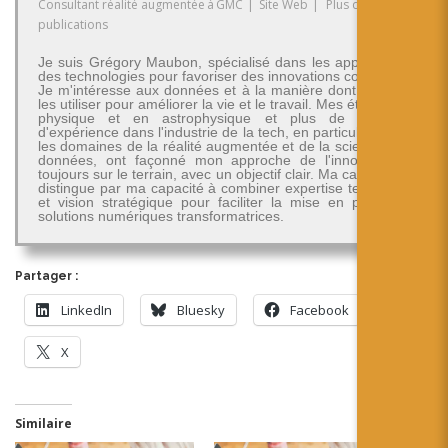
Consultant réalité augmentée
à
GMC
|
Site Web
|
Plus de
publications
Je suis Grégory Maubon, spécialisé dans les applications
des technologies pour favoriser des innovations concrètes.
Je m'intéresse aux données et à la manière dont on peut
les utiliser pour améliorer la vie et le travail. Mes études en
physique et en astrophysique et plus de 30 ans
d'expérience dans l'industrie de la tech, en particulier dans
les domaines de la réalité augmentée et de la science des
données, ont façonné mon approche de l'innovation -
toujours sur le terrain, avec un objectif clair. Ma carrière se
distingue par ma capacité à combiner expertise technique
et vision stratégique pour faciliter la mise en place de
solutions numériques transformatrices.
Partager :
LinkedIn
Bluesky
Facebook
X
Similaire