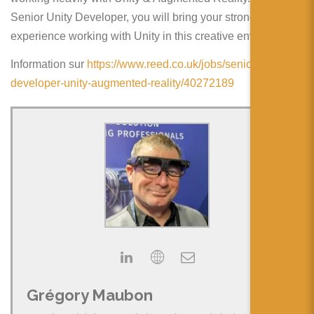
简体中文
Senior Unity Developer, you will bring your strong
日本語
experience working with Unity in this creative enviroment.
Español
Information sur
https://www.reed.co.uk/jobs/senior-unity-
developer-unity-augmented-reality/40272189
Grégory Maubon