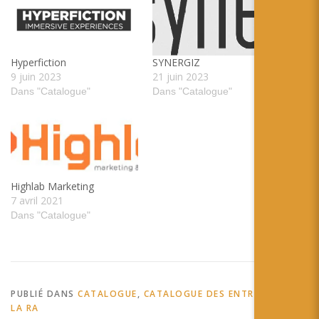
Hyperfiction
SYNERGIZ
9 juin 2023
21 juin 2023
Dans "Catalogue"
Dans "Catalogue"
Highlab Marketing
7 avril 2021
Dans "Catalogue"
PUBLIÉ DANS
CATALOGUE
,
CATALOGUE DES ENTREPRISES DE
LA RA