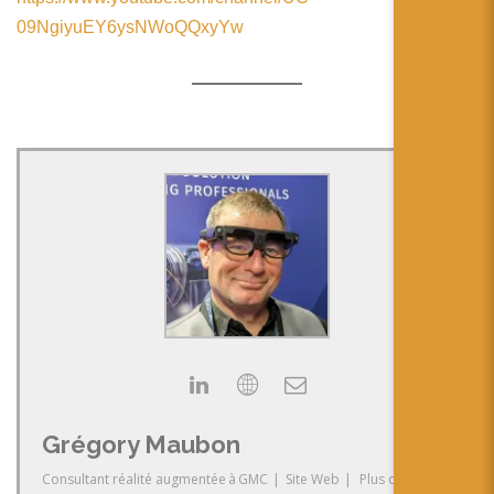
09NgiyuEY6ysNWoQQxyYw
Grégory Maubon
Consultant réalité augmentée
à
GMC
|
Site Web
|
Plus de