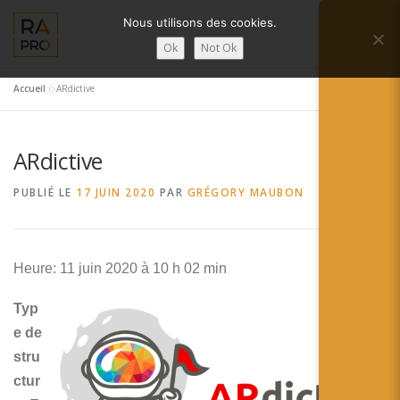
Aller
Nous utilisons des cookies.
au
Menu
contenu
Ok
Not Ok
Accueil
»
ARdictive
LA RÉALITÉ AUGMENTÉE ?
RA’PRO
ARdictive
SERVICES RA’PRO
ACTUALITÉ DE LA RA
PUBLIÉ LE
17 JUIN 2020
PAR
GRÉGORY MAUBON
CONTACTS
FRANÇAIS
Heure: 11 juin 2020 à 10 h 02 min
English
Typ
Français
e de
stru
Deutsch
ctur