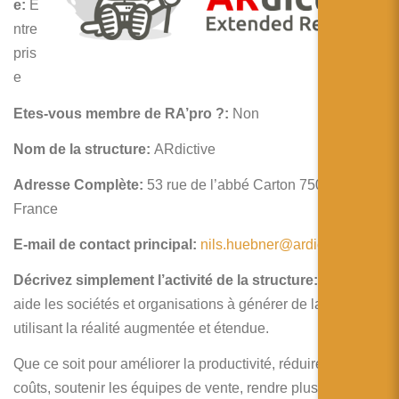
简体中文
e:
E
ntre
日本語
pris
e
Español
Etes-vous membre de RA’pro ?:
Non
Nom de la structure:
ARdictive
Adresse Complète:
53 rue de l’abbé Carton 75014 Paris
France
E-mail de contact principal:
nils.huebner@ardictive.com
Décrivez simplement l’activité de la structure:
ARdictive
aide les sociétés et organisations à générer de la valeur en
utilisant la réalité augmentée et étendue.
Que ce soit pour améliorer la productivité, réduire les
coûts, soutenir les équipes de vente, rendre plus éfficace la