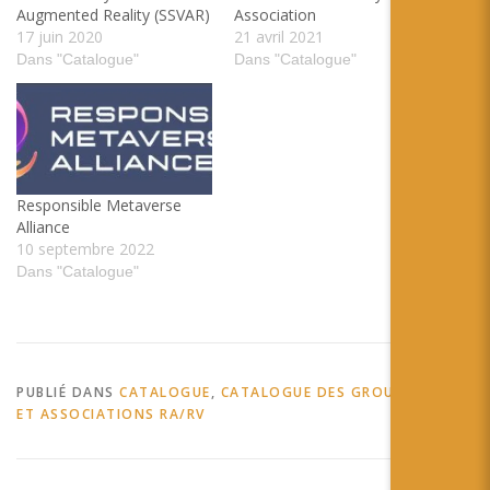
Augmented Reality (SSVAR)
Association
17 juin 2020
21 avril 2021
Dans "Catalogue"
Dans "Catalogue"
Responsible Metaverse
Alliance
10 septembre 2022
Dans "Catalogue"
PUBLIÉ DANS
CATALOGUE
,
CATALOGUE DES GROUPEMENTS
ET ASSOCIATIONS RA/RV