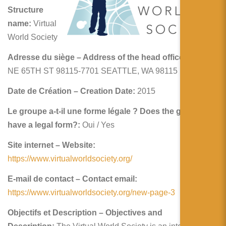
简体中文
Structure
name:
Virtual
日本語
World Society
Español
Adresse du siège – Address of the head office:
4939
NE 65TH ST 98115-7701 SEATTLE, WA 98115
Date de Création – Creation Date:
2015
Le groupe a-t-il une forme légale ? Does the group
have a legal form?:
Oui / Yes
Site internet – Website:
https://www.virtualworldsociety.org/
E-mail de contact – Contact email:
https://www.virtualworldsociety.org/new-page-3
Objectifs et Description – Objectives and