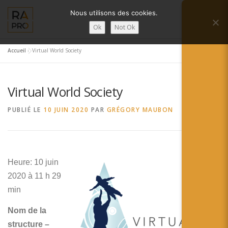
Aller
Nous utilisons des cookies.
au
Menu
contenu
Ok
Not Ok
Accueil
»
Virtual World Society
LA RÉALITÉ AUGMENTÉE ?
RA’PRO
Virtual World Society
SERVICES RA’PRO
ACTUALITÉ DE LA RA
PUBLIÉ LE
10 JUIN 2020
PAR
GRÉGORY MAUBON
CONTACTS
FRANÇAIS
Heure: 10 juin
English
2020 à 11 h 29
Français
min
Deutsch
Nom de la
structure –