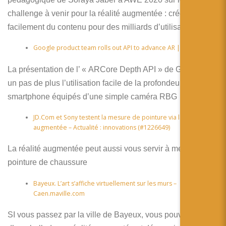
challenge à venir pour la réalité augmentée : créer
facilement du contenu pour des milliards d’utilisateurs !
Google product team rolls out API to advance AR | ZDNet
La présentation de l’ « ARCore Depth API » de Google est
un pas de plus l’utilisation facile de la profondeur pour les
smartphone équipés d’une simple caméra RBG
​JD.Com et Sony testent la mesure de pointure via la réalité
augmentée – Actualité : innovations (#1226649)
La réalité augmentée peut aussi vous servir à mesure votre
pointure de chaussure
Bayeux. L’art s’affiche virtuellement sur les murs –
Caen.maville.com
SI vous passez par la ville de Bayeux, vous pouvez profiter