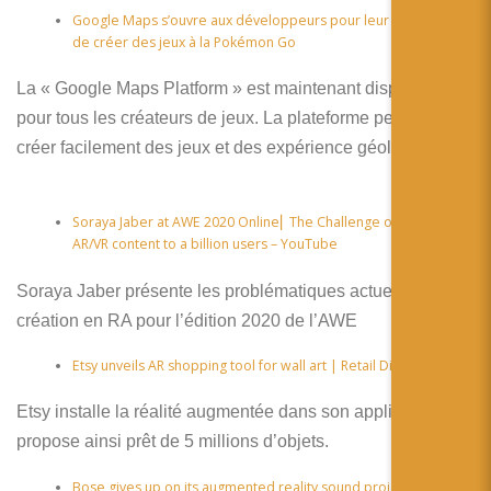
Google Maps s’ouvre aux développeurs pour leur permettre
de créer des jeux à la Pokémon Go
La « Google Maps Platform » est maintenant disponible
pour tous les créateurs de jeux. La plateforme permets de
créer facilement des jeux et des expérience géolocalisées.
Soraya Jaber at AWE 2020 Online⎢ The Challenge of bringing
AR/VR content to a billion users – YouTube
Soraya Jaber présente les problématiques actuelles de la
création en RA pour l’édition 2020 de l’AWE
Etsy unveils AR shopping tool for wall art | Retail Dive
Etsy installe la réalité augmentée dans son application et
propose ainsi prêt de 5 millions d’objets.
Bose gives up on its augmented reality sound project – The