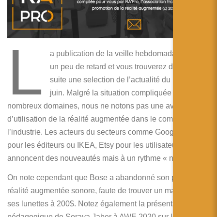
简体中文
日本語
L
Español
a publication de la veille hebdomadaire à pris
un peu de retard et vous trouverez dans la
suite une selection de l’actualité du mois de
juin. Malgré la situation compliquée dans de
nombreux domaines, nous ne notons pas une avalanche
d’utilisation de la réalité augmentée dans le commerce ou
l’industrie. Les acteurs du secteurs comme Google, Apple
pour les éditeurs ou IKEA, Etsy pour les utilisateurs,
annoncent des nouveautés mais à un rythme « normal ».
On note cependant que Bose a abandonné son projet de
réalité augmentée sonore, faute de trouver un marché à
ses lunettes à 200$. Notez également la présentation très
pédagogique de Soraya Jaber à AWE 2020 sur le gros