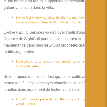
d’une ballade en réalité augmentée et découvrir une
galerie artistique dans la ville.
Evolve Facility Services Uses SightCall Augmented Reality To
Remotely Support Tenants With Housing Repairs | Benzinga
Evolve Facility Services va déployer l’outil d’assistance à
distance de SightCall pour faciliter les opération de
maintenance dans plus de 24000 propriétés grâce à la
réalité augmentée.
Bollé unleashes sunglass try-on experience on Instagram |
Mobile Marketer
Bollé propose un outil sur Instagram de réalité augmentée
permettant à la fois d’essayer virtuellement ses futures
lunettes mais également de tester leur vision
Apple’s future AR pieces hide in the corners during a virtual
WWDC – CNET