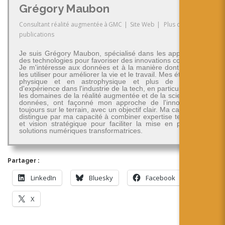
Grégory Maubon
Consultant réalité augmentée
à
GMC
|
Site Web
|
Plus de
publications
Je suis Grégory Maubon, spécialisé dans les applications
des technologies pour favoriser des innovations concrètes.
Je m'intéresse aux données et à la manière dont on peut
les utiliser pour améliorer la vie et le travail. Mes études en
physique et en astrophysique et plus de 30 ans
d'expérience dans l'industrie de la tech, en particulier dans
les domaines de la réalité augmentée et de la science des
données, ont façonné mon approche de l'innovation -
toujours sur le terrain, avec un objectif clair. Ma carrière se
distingue par ma capacité à combiner expertise technique
et vision stratégique pour faciliter la mise en place de
solutions numériques transformatrices.
Partager :
LinkedIn
Bluesky
Facebook
X