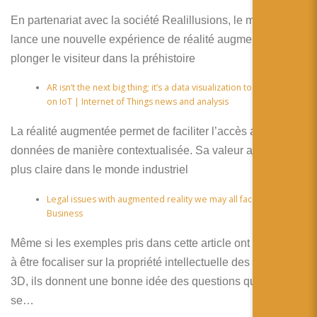
En partenariat avec la société Realillusions, le musée
lance une nouvelle expérience de réalité augmentée pour
plonger le visiteur dans la préhistoire
AR isn’t the next big thing; it’s a data visualization tool – Stacey
on IoT | Internet of Things news and analysis
La réalité augmentée permet de faciliter l’accès aux
données de manière contextualisée. Sa valeur ajoutée est
plus claire dans le monde industriel
Legal issues with augmented reality we may all face | Talk
Business
Même si les exemples pris dans cette article ont tendance
à être focaliser sur la propriété intellectuelle des modèles
3D, ils donnent une bonne idée des questions qui vont
se…