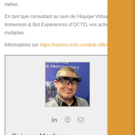
简体中文
métier.
日本語
En tant que consultant au sein de l’équipe Virtual
Immersion & Bot Experiences d’OCTO, vos activités sont
Español
multiples.
Informations sur
https://rejoins.octo.com/job-offers/258