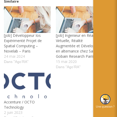
Similaire
[job] Développeur Ios
[job] Ingenieur en Réalité
Expérimenté Projet de
Virtuelle, Réalité
Spatial Computing –
Augmentée et Développeur
Novelab – Paris
en alternance chez Saint-
24 mai 2024
Gobain Research Paris
15 mai 2020
Dans "Ago’RA"
Dans "Ago’RA"
Accenture / OCTO
Une question ?
Technology
2 juin 2023