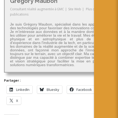
Grégory Maubon
Consultant réalité augmentée
à
GMC
|
Site Web
|
Plus de
publications
Je suis Grégory Maubon, spécialisé dans les applications
des technologies pour favoriser des innovations concrètes.
Je m'intéresse aux données et à la manière dont on peut
les utiliser pour améliorer la vie et le travail. Mes études en
physique et en astrophysique et plus de 30 ans
d'expérience dans l'industrie de la tech, en particulier dans
les domaines de la réalité augmentée et de la science des
données, ont façonné mon approche de l'innovation -
toujours sur le terrain, avec un objectif clair. Ma carrière se
distingue par ma capacité à combiner expertise technique
et vision stratégique pour faciliter la mise en place de
solutions numériques transformatrices.
Partager :
LinkedIn
Bluesky
Facebook
X