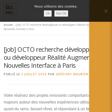
Aller
Nous utilisons des cookies.
au
Menu
contenu
Ok
Not Ok
Accueil
»
[job] OCTO recherche développeuse ou développeur Réalité Augmentée &
LA RÉALITÉ AUGMENTÉE ?
RA’PRO
Nouvelles Interface à Paris
[job] OCTO recherche développeuse
SERVICES RA’PRO
ACTUALITÉ DE LA RA
ou développeur Réalité Augmentée &
Nouvelles Interface à Paris
CONTACTS
FRANÇAIS
PUBLIÉ LE
2 JUILLET 2020
PAR
GRÉGORY MAUBON
English
Français
Votre réalisez des projets innovants comportant des enjeux
majeurs autour des nouvelles expériences utilisateurs,
Deutsch
ayant du sens, faisant rêver, et répondant à un besoin