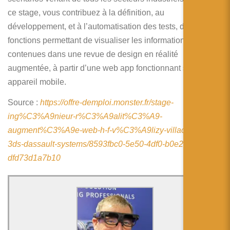
简体中文
ce stage, vous contribuez à la définition, au
日本語
développement, et à l’automatisation des tests, des
fonctions permettant de visualiser les informations
Español
contenues dans une revue de design en réalité
augmentée, à partir d’une web app fonctionnant sur un
appareil mobile.
Source :
https://offre-demploi.monster.fr/stage-
ing%C3%A9nieur-r%C3%A9alit%C3%A9-
augment%C3%A9e-web-h-f-v%C3%A9lizy-villacoublay-fr-
3ds-dassault-systems/8593fbc0-5e50-4df0-b0e2-
dfd73d1a7b10