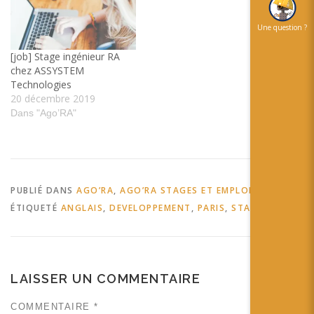
Une question ?
[job] Stage ingénieur RA
chez ASSYSTEM
Technologies
20 décembre 2019
Dans "Ago’RA"
PUBLIÉ DANS
AGO’RA
,
AGO’RA STAGES ET EMPLOIS
ÉTIQUETÉ
ANGLAIS
,
DEVELOPPEMENT
,
PARIS
,
STAGE
LAISSER UN COMMENTAIRE
COMMENTAIRE
*