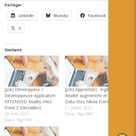
Partager :
LinkedIn
Bluesky
Facebook
X
Similaire
[job] Développeur /
[job] Apprenti(e) : Ingénieur
Développeuse Application
Réalité augmentée et Big
EXTENDED Reality chez
Data chez Mbda France
Point Z (Versailles)
11 juillet 2021
30 avril 2021
Dans "Ago’RA"
Dans "Ago’RA"