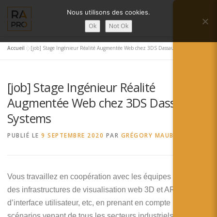
Aller
Nous utilisons des cookies.
au
Menu
contenu
Ok
Not Ok
Accueil
»
[job] Stage Ingénieur Réalité Augmentée Web chez 3DS Dassault Systems
LA RÉALITÉ AUGMENTÉE ?
RA’PRO
[job] Stage Ingénieur Réalité
SERVICES RA’PRO
ACTUALITÉ DE LA RA
Augmentée Web chez 3DS Dassault
Systems
CONTACTS
FRANÇAIS
PUBLIÉ LE
9 SEPTEMBRE 2020
PAR
GRÉGORY MAUBON
English
Vous travaillez en coopération avec les équipes en charge
Français
des infrastructures de visualisation web 3D et AR,
Deutsch
d’interface utilisateur, etc, en prenant en compte les
scénarios venant de tous les secteurs industriels.Lors de