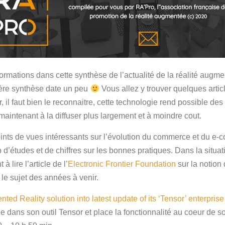
ormations dans cette synthèse de l’actualité de la réalité augment
ière synthèse date un peu
Vous allez y trouver quelques articl
, il faut bien le reconnaitre, cette technologie rend possible des
maintenant à la diffuser plus largement et à moindre cout.
ts de vues intéressants sur l’évolution du commerce et du e-co
d’études et de chiffres sur les bonnes pratiques. Dans la situa
 lire l’article de l’
Electronic Frontier Foundation
sur la notion
e sujet des années à venir.
ted Reality solution into latest update of its ‘Tensor’ enterprise
 dans son outil Tensor et place la fonctionnalité au coeur de 