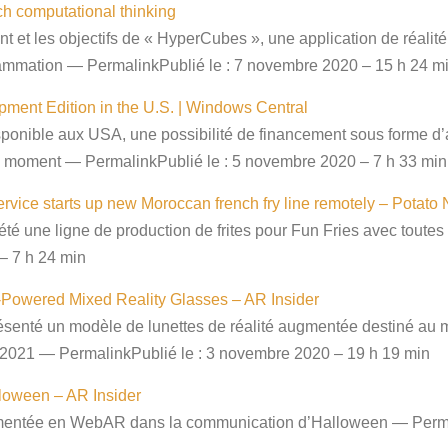
h computational thinking
 et les objectifs de « HyperCubes », une application de réalit
ammation — PermalinkPublié le : 7 novembre 2020 – 15 h 24 m
ment Edition in the U.S. | Windows Central
sponible aux USA, une possibilité de financement sous forme d’
e moment — PermalinkPublié le : 5 novembre 2020 – 7 h 33 min
rvice starts up new Moroccan french fry line remotely – Potat
 été une ligne de production de frites pour Fun Fries avec toute
– 7 h 24 min
owered Mixed Reality Glasses – AR Insider
enté un modèle de lunettes de réalité augmentée destiné au ma
 2021 — PermalinkPublié le : 3 novembre 2020 – 19 h 19 min
oween – AR Insider
augmentée en WebAR dans la communication d’Halloween — Perma