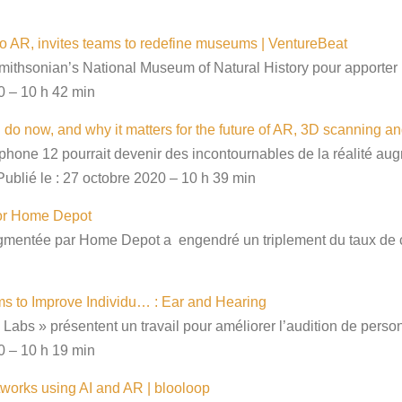
nto AR, invites teams to redefine museums | VentureBeat
mithsonian’s National Museum of Natural History pour apporter
0 – 10 h 42 min
n do now, and why it matters for the future of AR, 3D scanning
l’ Iphone 12 pourrait devenir des incontournables de la réalité a
ublié le : 27 octobre 2020 – 10 h 39 min
for Home Depot
 augmentée par Home Depot a engendré un triplement du taux de
ms to Improve Individu… : Ear and Hearing
abs » présentent un travail pour améliorer l’audition de perso
0 – 10 h 19 min
works using AI and AR | blooloop