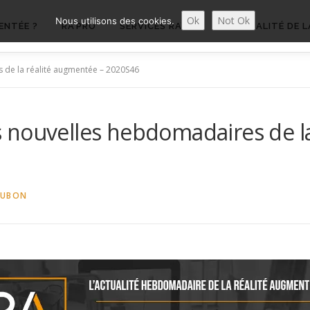
Ok
Not Ok
Nous utilisons des cookies.
ENTÉE ?
RA’PRO
SERVICES RA’PRO
ACTUALITÉ DE L
 de la réalité augmentée – 2020S46
 nouvelles hebdomadaires de la
AUBON