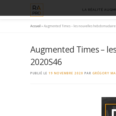
Aller
au
LA RÉALITÉ AUGM
contenu
Accueil
»
Augmented Times – les nouvelles hebdomadaires
Augmented Times – les
2020S46
PUBLIÉ LE
19 NOVEMBRE 2020
PAR
GRÉGORY M