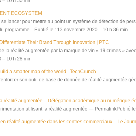
 – 10 h 50 min
MENT​ ECOSYSTEM
 lancer pour mettre au point un système de détection de person
adre du programme…Publié le : 13 novembre 2020 – 10 h 36 min
ifferentiate Their Brand Through Innovation | PTC
n de la réalité augmentée par la marque de vin « 19 crimes » ave
 – 10 h 28 min
build a smarter map of the world | TechCrunch
 renforcer son outil de base de donnée de réalité augmentée gé
la réalité augmentée – Délégation académique au numérique éd
imentation utilisant la réalité augmentée — PermalinkPublié l
 en réalité augmentée dans les centres commerciaux – Le Journa