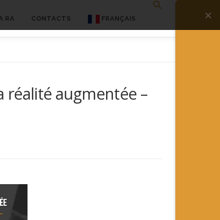
A RA
CONTACTS
FRANÇAIS
English
Français
 réalité augmentée –
Deutsch
简体中文
日本語
Español