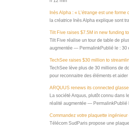
h 12 min
Inès Alpha : « L’étrange est une form
la créatrice Inès Alpha explique sont 
Tilt Five raises $7.5M in new funding
Tilt Five réalise un tour de table de pl
augmentée — PermalinkPublié le : 30 
TechSee raises $30 million to streamli
TechSee lève plus de 30 millions de dol
pour reconnaitre des éléments et aider
ARQUUS renews its connected glasses 
La société Arquus, plutôt connu dans l
réalité augmentée — PermalinkPublié l
Commandez votre plaquette ingénieur 
Télécom SudParis propose une plaquett