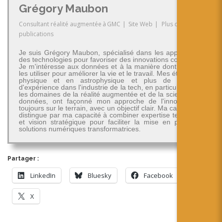
Grégory Maubon
Consultant réalité augmentée
à
GMC
|
Site Web
|
Plus de
publications
Je suis Grégory Maubon, spécialisé dans les applications
des technologies pour favoriser des innovations concrètes.
Je m'intéresse aux données et à la manière dont on peut
les utiliser pour améliorer la vie et le travail. Mes études en
physique et en astrophysique et plus de 30 ans
d'expérience dans l'industrie de la tech, en particulier dans
les domaines de la réalité augmentée et de la science des
données, ont façonné mon approche de l'innovation -
toujours sur le terrain, avec un objectif clair. Ma carrière se
distingue par ma capacité à combiner expertise technique
et vision stratégique pour faciliter la mise en place de
solutions numériques transformatrices.
Partager :
LinkedIn
Bluesky
Facebook
X