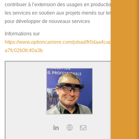
简体中文
contribuer à l’extension des usages en production et dans
les services en soutien aux projets menés sur les sites et
日本語
pour développer de nouveaux services
Español
Informations sur
https://www.optioncarriere.com/jobad/fr0daa4cad833444f5f
a7fc02b0fc40a3b