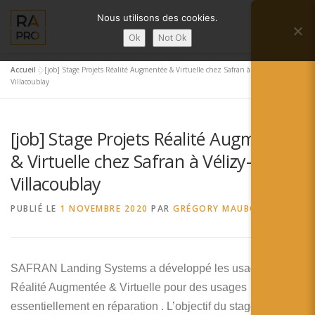
Aller
Nous utilisons des cookies.
au
Menu
contenu
Ok
Not Ok
Accueil
»
[job] Stage Projets Réalité Augmentée & Virtuelle chez Safran à Vélizy-
LA RÉALITÉ AUGMENTÉE ?
RA’PRO
Villacoublay
[job] Stage Projets Réalité Augmentée
SERVICES RA’PRO
ACTUALITÉ DE LA RA
& Virtuelle chez Safran à Vélizy-
Villacoublay
CONTACTS
FRANÇAIS
PUBLIÉ LE
1 NOVEMBRE 2020
PAR
GRÉGORY MAUBON
English
Français
SAFRAN Landing Systems a développé les usages de la
Réalité Augmentée & Virtuelle pour des usages
Deutsch
essentiellement en réparation . L’objectif du stage est de