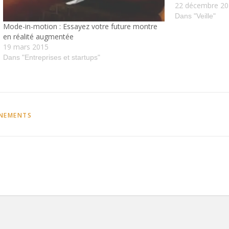
22 décembre 2
consommateur pr
Laternser - Drivi
Dans "Veille"
Mode-in-motion : Essayez votre future montre
Packaging - YouT
en réalité augmentée
19 mars 2015
Dans "Entreprises et startups"
ENEMENTS