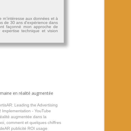
Je m'intéresse aux données et à
plus de 30 ans d'expérience dans
, ont façonné mon approche de
r expertise technique et vision
semaine en réalité augmentée
ertisAR: Leading the Advertising
 Implementation - YouTube
 réalité augmentée dans la
quoi, comment et quelques chiffres
ideAR publicité ROI usage