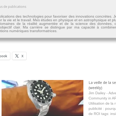
us de publications
lications des technologies pour favoriser des innovations concrètes. 
er la vie et le travail. Mes études en physique et en astrophysique et 
les domaines de la réalité augmentée et de la science des données
n objectif clair. Ma carrière se distingue par ma capacité à combine
lutions numériques transformatrices.
book
X
La veille de la 
(weekly)
Jim Dailey - Adv
Community in AR
Utilisation de la
publicité : pour
de ROI tags: ins