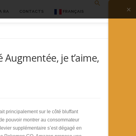
A RA
CONTACTS
FRANÇAIS
English
Français
é Augmentée, je t’aime,
Deutsch
简体中文
日本語
Español
 principalement sur le côté bluffant
lité de pouvoir montrer au consommateur
un levier supplémentaire s’est dégagé en