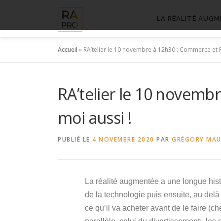
Aller
au
LA RÉALITÉ AUGM
contenu
Accueil
»
RA’telier le 10 novembre à 12h30 : Commerce et Ré
RA’telier le 10 novemb
moi aussi !
PUBLIÉ LE
4 NOVEMBRE 2020
PAR
GRÉGORY MA
La réalité augmentée a une longue his
de la technologie puis ensuite, au delà 
ce qu’il va acheter avant de le faire (c