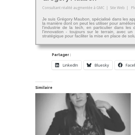
Consultant réalité augmentée
à
GMC
|
Site Web
|
Pl
Je suis Grégory Maubon, spécialisé dans les app
la manière dont on peut les utiliser pour amélior
l'industrie de la tech, en particulier dans 
l'innovation - toujours sur le terrain, avec u
stratégique pour faciliter la mise en place de so
Partager :
LinkedIn
Bluesky
Face
Similaire