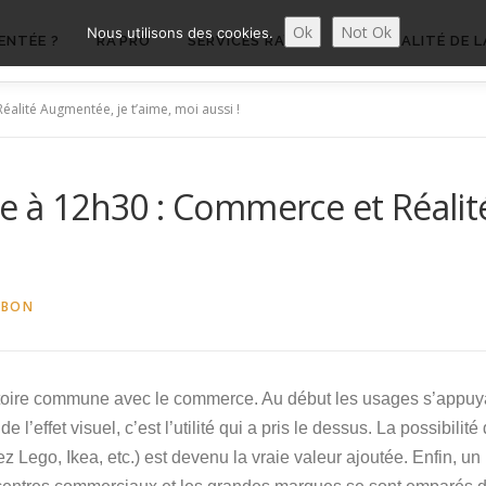
Ok
Not Ok
Nous utilisons des cookies.
ENTÉE ?
RA’PRO
SERVICES RA’PRO
ACTUALITÉ DE L
alité Augmentée, je t’aime, moi aussi !
re à 12h30 : Commerce et Réalit
UBON
toire commune avec le commerce. Au début les usages s’appuyait
de l’effet visuel, c’est l’utilité qui a pris le dessus. La possibi
hez Lego, Ikea, etc.) est devenu la vraie valeur ajoutée. Enfin, 