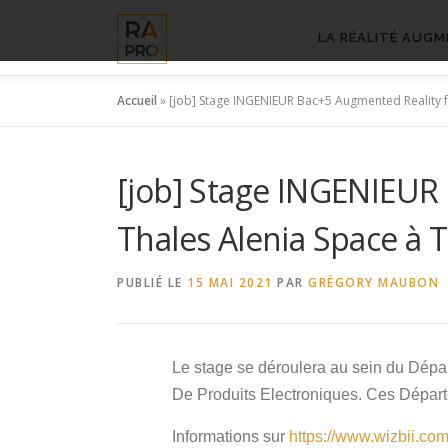
Aller
au
LA RÉALITÉ AUGM
contenu
Accueil
»
[job] Stage INGENIEUR Bac+5 Augmented Reality f
[job] Stage INGENIEUR
Thales Alenia Space à 
PUBLIÉ LE
15 MAI 2021
PAR
GRÉGORY MAUBON
Le stage se déroulera au sein du Dépar
De Produits Electroniques. Ces Dépar
Informations sur
https://www.wizbii.co