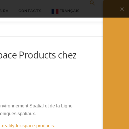
A RA
CONTACTS
FRANÇAIS
English
Français
pace Products chez
Deutsch
简体中文
日本語
Español
nvironnement Spatial et de la Ligne
oniques spatiaux.
reality-for-space-products-