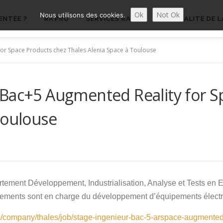
Ok
Not Ok
Nous utilisons des cookies.
ENTÉE ?
RA’PRO
SERVICES RA’PRO
ACTUALITÉ DE L
or Space Products chez Thales Alenia Space à Toulouse
 Bac+5 Augmented Reality for S
Toulouse
tement Développement, Industrialisation, Analyse et Tests en E
tements sont en charge du développement d’équipements électr
m/company/thales/job/stage-ingenieur-bac-5-arspace-augmented-