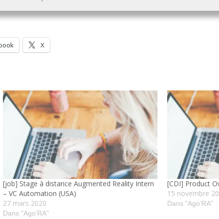
book
X
[job] Stage à distance Augmented Reality Intern
[CDI] Product O
– VC Automation (USA)
15 novembre 2
27 mars 2020
Dans "Ago’RA"
Dans "Ago’RA"