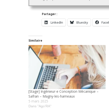
Partager :
LinkedIn
Bluesky
Face
Similaire
[Stage] Ingénieur-e Conception Mécanique –
Safran – Magny-les-hameaux
5 mars 2025
Dans "Ago’RA"