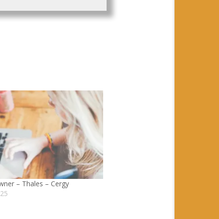
wner – Thales – Cergy
025