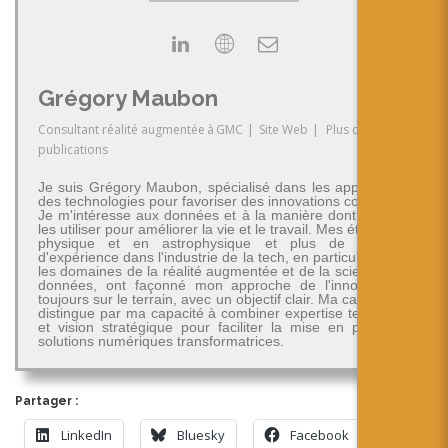
Grégory Maubon
Consultant réalité augmentée
à
GMC
|
Site Web
|
Plus de
publications
Je suis Grégory Maubon, spécialisé dans les applications
des technologies pour favoriser des innovations concrètes.
Je m'intéresse aux données et à la manière dont on peut
les utiliser pour améliorer la vie et le travail. Mes études en
physique et en astrophysique et plus de 30 ans
d'expérience dans l'industrie de la tech, en particulier dans
les domaines de la réalité augmentée et de la science des
données, ont façonné mon approche de l'innovation -
toujours sur le terrain, avec un objectif clair. Ma carrière se
distingue par ma capacité à combiner expertise technique
et vision stratégique pour faciliter la mise en place de
solutions numériques transformatrices.
Partager :
LinkedIn
Bluesky
Facebook