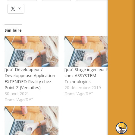
X
Similaire
[job] Développeur /
[job] Stage ingénieur RA
Développeuse Application
chez ASSYSTEM
EXTENDED Reality chez
Technologies
Point Z (Versailles)
20 décembre 2019
30 avril 2021
Dans "Ago’RA"
Dans "Ago’RA"