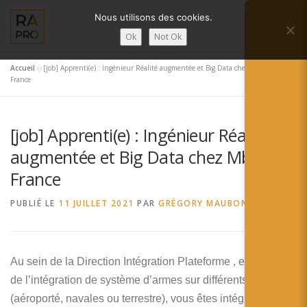
Aller
Nous utilisons des cookies.
au
Menu
contenu
Ok
Not Ok
Accueil
»
[job] Apprenti(e) : Ingénieur Réalité augmentée et Big Data chez Mbda
LA RÉALITÉ AUGMENTÉE ?
RA’PRO
France
[job] Apprenti(e) : Ingénieur Réalité
SERVICES RA’PRO
ACTUALITÉ DE LA RA
augmentée et Big Data chez Mbda
France
CONTACTS
FRANÇAIS
PUBLIÉ LE
11 JUILLET 2021
PAR
GRÉGORY MAUBON
English
Français
Au sein de la Direction Intégration Plateforme , en charge
de l’intégration de système d’armes sur différents porteur
Deutsch
(aéroporté, navales ou terrestre), vous êtes intégré(e) au