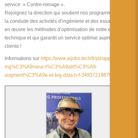
简体中文
service » Contre-minage ».
Rejoignez la direction qui soutient nos programmes dans
日本語
la conduite des activités d’ingénierie et des essais, qui met
Español
en œuvre les méthodes d’optimisation de notre excellence
technique et qui garantit un service optimal auprès de nos
clients !
Informations sur
https://www.aijobs.tech/fr/j/d/apprenti-e-
ing%C3%A9nieur-r%C3%A9alit%C3%A9-
augment%C3%A9e-et-big-data-h-f-3493721987909/