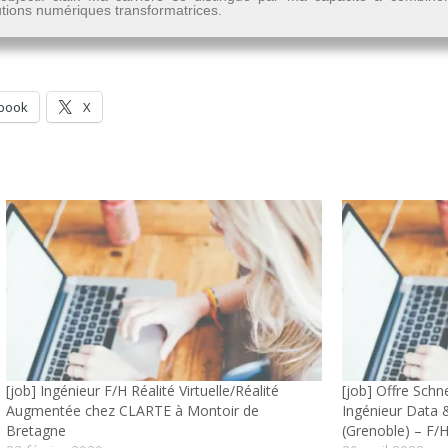
lutions numériques transformatrices.
book
X
[job] Ingénieur F/H Réalité Virtuelle/Réalité
[job] Offre Schn
Augmentée chez CLARTE à Montoir de
Ingénieur Data 
Bretagne
(Grenoble) – F/