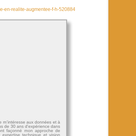
ue-en-realite-augmentee-f-h-520884
Je m'intéresse aux données et à
plus de 30 ans d'expérience dans
, ont façonné mon approche de
r expertise technique et vision