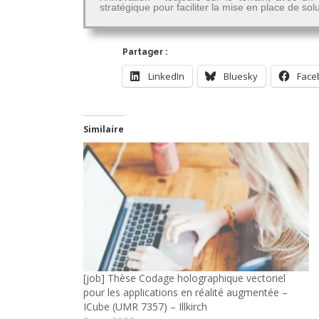
stratégique pour faciliter la mise en place de so
Partager :
LinkedIn
Bluesky
Face
Similaire
[job] Thèse Codage holographique vectoriel
pour les applications en réalité augmentée –
ICube (UMR 7357) – Illkirch