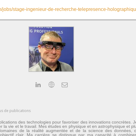
om/jobs/stage-ingenieur-de-recherche-telepresence-holographiq
us de publications
lications des technologies pour favoriser des innovations concrètes. 
er la vie et le travail. Mes études en physique et en astrophysique et 
les domaines de la réalité augmentée et de la science des données
n objectif clair. Ma carrière se distingue par ma capacité à combine