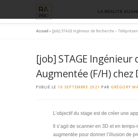
Aller
au
LA RÉALITÉ AUGM
contenu
Accueil
»
[job] STAGE Ingénieur de Recherche – Téléprésen
[job] STAGE Ingénieur 
Augmentée (F/H) chez D
PUBLIÉ LE
10 SEPTEMBRE 2021
PAR
GRÉGORY M
L’objectif du stage est de créer une ap
Il s’agit de scanner en 3D et en temps-r
augmentée pour donner l’illusion de p