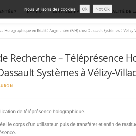
Ok
Not Ok
Nous utilisons des cookies.
ENTÉE ?
RA’PRO
SERVICES RA’PRO
ACTUALITÉ DE L
ce Holographique en Réalité Augmentée (F/H) chez Dassault Systèmes à Vélizy-V
de Recherche – Téléprésence H
assault Systèmes à Vélizy-Villa
AUBON
plication de téléprésence holographique.
éel le corps d’un utilisateur, puis de transférer et enfin de rest
résence.