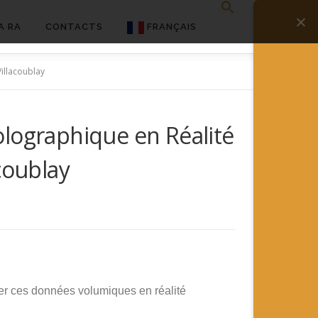
A RA
CONTACTS
FRANÇAIS
English
illacoublay
Français
olographique en Réalité
Deutsch
coublay
简体中文
日本語
Español
ituer ces données volumiques en réalité