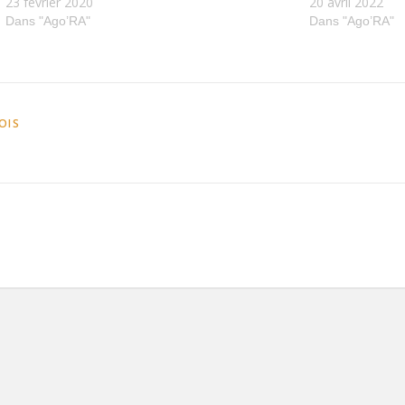
23 février 2020
20 avril 2022
Dans "Ago’RA"
Dans "Ago’RA"
OIS